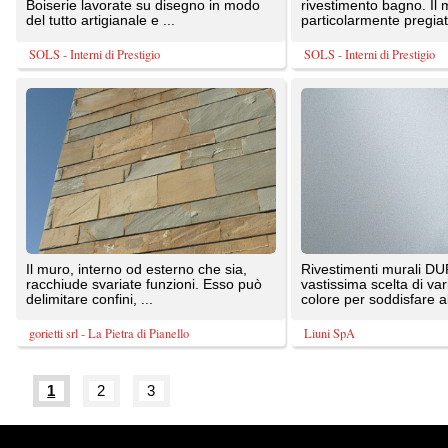
Tutte le immagini presenti sul portale sono di 
20087 Robecco sul Naviglio (MI)
T: 0,289
P.iva 03980840965