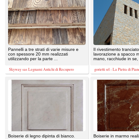
Boiserie lavorate su disegno in modo
rivestimento bagno. Il marmo usato è
del tutto artigianale e ...
particolarmente pregiato ...
SOLS - Interni di Prestigio
SOLS - Interni di Prestigio
Il muro, interno od esterno che sia,
Rivestimenti murali DURAFORT. Una
racchiude svariate funzioni. Esso può
vastissima scelta di varianti disegno e
delimitare confini, ...
colore per soddisfare al ...
gorietti srl - La Pietra di Pianello
Liuni SpA
1
2
3
TrovaPavimenti.it
AF Coding Studio
via A. Diaz, 1