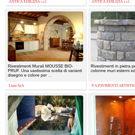
PRUF. Una vastissima scelta di varianti
colonne muri esterni ed interni
disegno e colore per ...
Liuni SpA
P.A.PAVIMENTI ARTISTICI SRL
Nasce e si sviluppa in un comprensorio
Resina effetto stucco per pareti e
di grande fascino e di antica tradizione
soffitti. Ideata per creare effetti materici
ceramica. ...
senza la base di ...
Antiche Fornaci D'Agostino
Resine Strutturate
Decorazioni Pittoriche murali, su tavola
Rivestimenti murali CLOUD PUR.