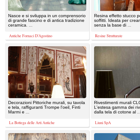
e tela, raffiguranti Trompe l'oeil, Finti
L'estesa gamma dei rivestimenti va
Marmi e ...
dalla tela di cotone al ...
La Bottega delle Arti Antiche
Liuni SpA
Pannelli a tre strati di varie misure e
Il rivestimento tranciato, frutto della
con spessore 20 mm realizzati
lavorazione a spacco ma rifinito a
utilizzando per la parte ...
mano, racchiude in se, ...
Skyway sas Legnami Antichi di Recupero
gorietti srl - La Pietra di Pianello
Boiserie di legno dipinta di bianco.
Boiserie in marmo realizzata per