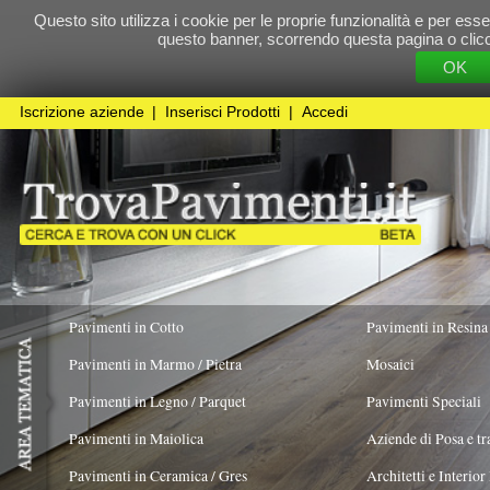
Questo sito utilizza i cookie per le proprie funzionalità e per essere sicuri che t
questo banner, scorrendo questa pagina o cliccando qualunque 
OK
Cookie Pol
Iscrizione aziende
|
Inserisci Prodotti
|
Accedi
Pavimenti in Cotto
Pavimenti in Resina
Pavimenti in Marmo / Pietra
Mosaici
Pavimenti in Legno / Parquet
Pavimenti Speciali
Pavimenti in Maiolica
Aziende di Posa e trattamento Pavimenti
Pavimenti in Ceramica / Gres
Architetti e Interior Design
ADATTO PER
COLORE PREVALENTE
TIPOLOGIA MA
Pareti/Boiserie
X
Pavimenti in legno artistici
|
Pavimenti di recupero
|
Gres Effetto Legno