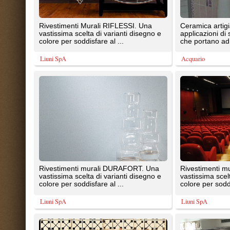
vastissima scelta di varianti disegno e
vastissima scelta di varianti dise
colore per soddisfare al ...
colore per soddisfare al ...
Liuni SpA
Liuni SpA
Le mattonelle antiche di recupero
Cerchi soluzioni di design per ar
possono essere utilizzate anche come
la tua casa? Guarda le nostre
rivestimento della tua ...
maioliche e cerca la ...
La Riggiola
La Riggiola
Eleganti rivestimenti per ambienti unici.
4 soggetti decorativi componibili 