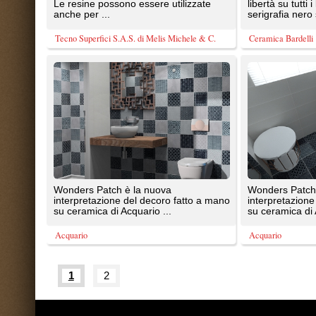
Tutte le immagini presenti sul portal
20087 Robecco sul Naviglio (MI)
T: 0,195
P.iva 03980840965