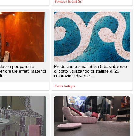
aterici
di cotto utilizzando cristalline di 25
colorazioni diverse ...
Cotto Antiqua
on otto
Microcemento® è il marchio utilizzato
cazioni
per contraddistinguere uno dei prodotti
di punta di ...
Pancotti Superfici
na
Pietra di trani, quarzite arenarie porfido