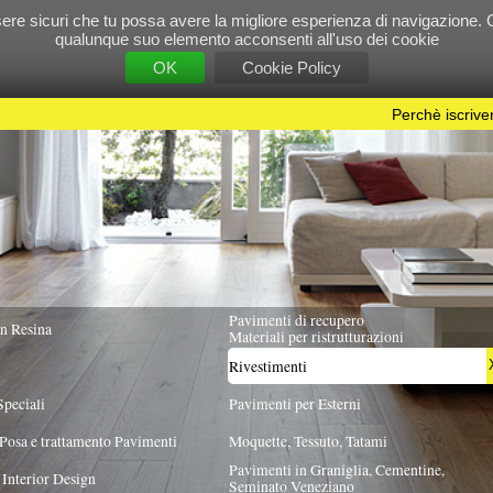
e tu possa avere la migliore esperienza di navigazione. Chiudendo questo banner, scorre
 suo elemento acconsenti all'uso dei cookie
OK
Cookie Policy
Perchè iscriversi?
|
Per info e pubblicità contattac
Pavimenti di recupero
TUTTA ITALIA
Materiali per ristrutturazioni
Rivestimenti
X
Pavimenti per Esterni
Pavimenti
Moquette, Tessuto, Tatami
Pavimenti in Graniglia, Cementine,
Seminato Veneziano
GIA MATERIALE
FORMATO
INTERNI/ESTERNI
S