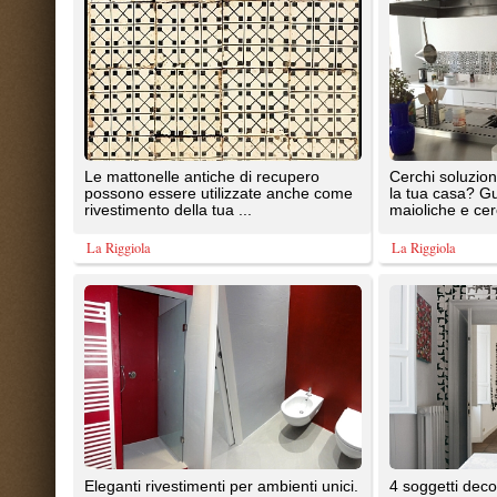
Le resine possono essere utilizzate
libertà su tutti i lati, realizzati in
anche per ...
serigrafia nero su ...
Tecno Superfici S.A.S. di Melis Michele & C.
Ceramica Bardelli
Wonders Patch è la nuova
Wonders Patch è la nuova
interpretazione del decoro fatto a mano
interpretazione del decoro fatto
su ceramica di Acquario ...
su ceramica di Acquario ...
Acquario
Acquario
1
2
TrovaPavimenti.it
AF Coding Studio
via A. Diaz, 1