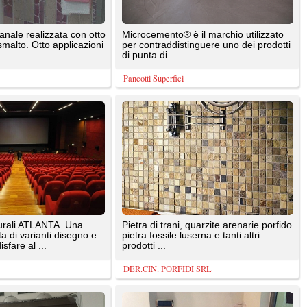
gno e
pietra fossile luserna e tanti altri
prodotti ...
DER.CIN. PORFIDI SRL
redare
L'intonaco stampato Sirio Group è un
rivestimento adatto sia per l'esterno
che per l'interno, ...
SIRIO GROUP SRL
in
Piastre 20x60 con inserto di mosaico