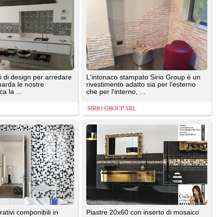
oro/rame come decorazione
Gaiardoni Piergiorgio
160x240 cm (64"x96") Pannello
 a mano
ceramico decorativo di grandi
dimensioni, interamente ...
Ceramica Bardelli