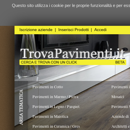
Questo sito utilizza i cookie per le proprie funzionalità e per essere sicuri ch
qualunque
Iscrizione aziende
|
Inserisci Prodotti
|
Accedi
Pavimenti in Cotto
Pavimenti in Resina
Pavimenti in Marmo / Pietra
Mosaici
Pavimenti in Legno / Parquet
Pavimenti Speciali
Pavimenti in Maiolica
Aziende di Posa e trattamento 
Pavimenti in Ceramica / Gres
Architetti e Interior Design
ADATTO PER
COLORE PREVALENTE
TIPOLO
Nero
X
Pavimenti in legno artistici
|
Pavimenti di recupero
|
Gres Effetto Legno