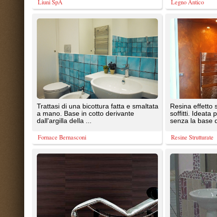
a mano. Base in cotto derivante
soffitti. Ideata per creare effetti m
dall'argilla della ...
senza la base di ...
Fornace Bernasconi
Resine Strutturate
Rivestimenti Murali RIFLESSI. Una
Ceramica artigianale realizzata c
vastissima scelta di varianti disegno e
applicazioni di smalto. Otto appli
colore per soddisfare al ...
che portano ad ...
Liuni SpA
Acquario
Rivestimenti murali DURAFORT. Una
Rivestimenti murali ATLANTA. U