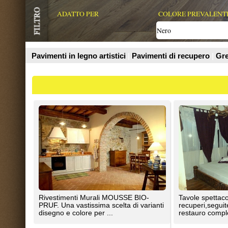
Prodotti
Rivestimenti Murali MOUSSE BIO-
Tavole spettacolari frutto di selez
PRUF. Una vastissima scelta di varianti
recuperi,seguite da un accurato
disegno e colore per ...
restauro completo le ...
Liuni SpA
Legno Antico
Trattasi di una bicottura fatta e smaltata
Resina effetto stucco per pareti 