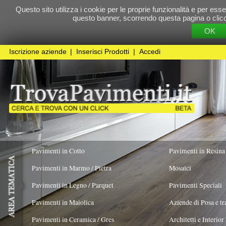
Questo sito utilizza i cookie per le proprie funzionalità e per essere sicuri che t
questo banner, scorrendo questa pagina o cliccando qualunque 
OK
Cookie Pol
Iscrizione aziende
|
Inserisci Prodotti
|
Accedi
Pavimenti in Cotto
Pavimenti in Resina
Pavimenti in Marmo / Pietra
Mosaici
Pavimenti in Legno / Parquet
Pavimenti Speciali
Pavimenti in Maiolica
Aziende di Posa e trattamento Pavimenti
Pavimenti in Ceramica / Gres
Architetti e Interior Design
Pavimenti in legno artistici
|
Pavimenti di recupero
|
Gres Effetto Legno
Liuni SpA