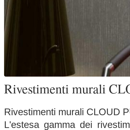
Rivestimenti murali CLOUD
Rivestimenti murali CLOUD PUR.
L'estesa gamma dei rivestimenti va 
tela di cotone al poliestere, dalla ca
tessuto non tessuto, fino a compre
alcuni particolari tessuti scamosc
ritenuti i ‘classici' della produ
aziendale in questo settore.
Rivestimento murale vinilico eterog
stampato, superficie in PVC traspar