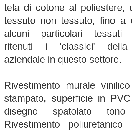
disegno spatolato tono su t
Rivestimento poliuretanico rinforza
superficie
Composizione:
Strato d'usura: film vinilico traspa
mm. 0,2 ca (lasse T) goffrato antirif
Trattamento nella massa antimicot
finghicida BIOSTAT resistent
microorganismi secondo EN ISO
Straato di supporto in PVC con arm
stabilizzante in fibra di vetro colorat