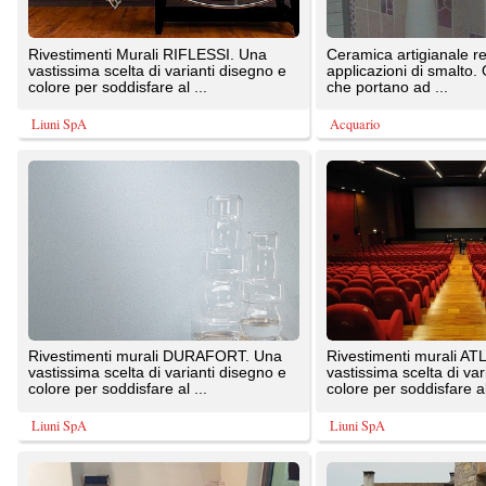
vastissima scelta di varianti disegno e
vastissima scelta di varianti disegno e
colore per soddisfare al ...
colore per soddisfare al ...
Liuni SpA
Liuni SpA
L'intonaco stampato Sirio Group è un
I rivestimenti in pietra Col Martin,
rivestimento adatto sia per l'esterno
partono da uno spessore di cm. 2 fino
che per l'interno, ...
a poter essere ...
SIRIO GROUP SRL
Viel Emozione Pietra
La collezione Atmosfere nasce da un
Cotto fatto a mano con argilla