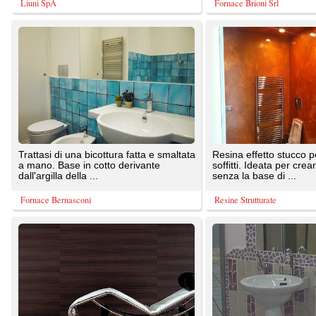
a mano. Base in cotto derivante
soffitti. Ideata per creare effetti materici
dall'argilla della ...
senza la base di ...
Fornace Bernasconi
Resine Strutturate
Rivestimenti Murali RIFLESSI. Una
Ceramica artigianale realizzata con otto
vastissima scelta di varianti disegno e
applicazioni di smalto. Otto applicazioni
colore per soddisfare al ...
che portano ad ...
Liuni SpA
Acquario
Rivestimenti murali DURAFORT. Una
Rivestimenti murali ATLANTA. Una