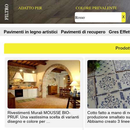
Prodotti
Rivestimenti Murali MOUSSE BIO-
Cotto fatto a mano di nostra
PRUF. Una vastissima scelta di varianti
produzione smaltato sulla superficie.
disegno e colore per ...
Abbiamo creato 3 linee di ...
Liuni SpA
Fornace Brioni Srl
Trattasi di una bicottura fatta e smaltata
Resina effetto stucco per pareti e