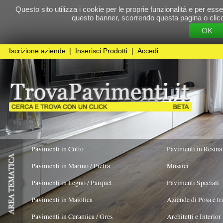
Questo sito utilizza i cookie per le proprie funzionalità e per essere sicuri che t
questo banner, scorrendo questa pagina o cliccando qualunque 
OK
Cookie Pol
Iscrizione aziende
|
Inserisci Prodotti
|
Accedi
Pavimenti in Cotto
Pavimenti in Resina
Pavimenti in Marmo / Pietra
Mosaici
Pavimenti in Legno / Parquet
Pavimenti Speciali
Pavimenti in Maiolica
Aziende di Posa e trattamento Pavimenti
Pavimenti in Ceramica / Gres
Architetti e Interior Design
ADATTO PER
COLORE PREVALENTE
TIPOLOGIA MA
Rosso
X
Pavimenti in legno artistici
|
Pavimenti di recupero
|
Gres Effetto Legno