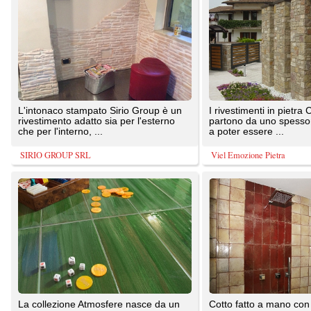
attenta ricerca di smalti, colori e
imprunetina e smaltato, gamma in vari
cristalline che sovrapposti ...
formati e in 30 toni di ...
Ce.Vi. Ceramica Vietrese
C.B. TERRE COTTE TOSCANE
Listelli in klinker,varie versioni e
Tutti i valori delle ceramiche Fap
colori,lisci o graffiati, coordinati da
realizzate anche nello spessore sottile
listelli angolari
di 5,5 mm: resistenti, ...
Fratelli Bianchi Pavimenti
DC.DESIGN SAS di Cuofano Ferdinando &C.
TrovaPavimenti.it
AF Coding Studio
via A. Diaz, 1
Tutte le immagini presenti sul portale sono di 
20087 Robecco sul Naviglio (MI)
T: 1,773
P.iva 03980840965