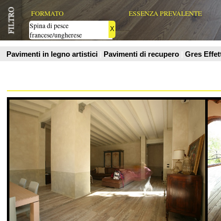
O.M.legno
O.M.legno
La gamma del Listone Toscano è una gamma di listoni in legno
La gamma del Listone
massello di Quercia e Castagno, generalmente di varie larghezze
massello di Quercia e
com
com
Vedi Scheda Prodotto
Vedi Scheda Prodo