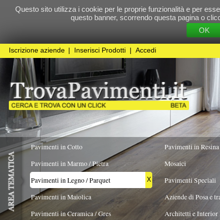
Questo sito utilizza i cookie per le proprie funzionalità e per essere sicuri che t
questo banner, scorrendo questa pagina o cliccando qualunque 
OK
Cookie Pol
Iscrizione aziende
|
Inserisci Prodotti
|
Accedi
Pavimenti in Cotto
Pavimenti in Resina
Pavimenti in Marmo / Pietra
Mosaici
Pavimenti in Legno / Parquet
Pavimenti Speciali
X
Pavimenti in Maiolica
Aziende di Posa e trattamento Pavimenti
Pavimenti in Ceramica / Gres
Architetti e Interior Design
FORMATO
ESSENZA PREVALENTE
REALIZZATO I
Spina di pesce
X
francese/ungherese
Pavimenti in legno artistici
|
Pavimenti di recupero
|
Gres Effetto Legno