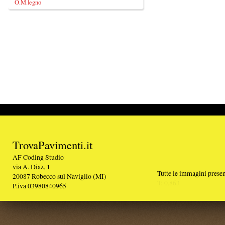
TrovaPavimenti.it
AF Coding Studio
via A. Diaz, 1
Tutte le immagini presenti sul portale sono di 
20087 Robecco sul Naviglio (MI)
T: 0,863
P.iva 03980840965