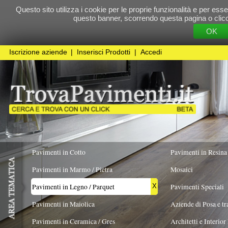
Questo sito utilizza i cookie per le proprie funzionalità e per essere sicuri che t
questo banner, scorrendo questa pagina o cliccando qualunque 
OK
Cookie Pol
Iscrizione aziende
|
Inserisci Prodotti
|
Accedi
Pavimenti in Cotto
Pavimenti in Resina
Pavimenti in Marmo / Pietra
Mosaici
Pavimenti in Legno / Parquet
Pavimenti Speciali
X
Pavimenti in Maiolica
Aziende di Posa e trattamento Pavimenti
Pavimenti in Ceramica / Gres
Architetti e Interior Design
FORMATO
ESSENZA PREVALENTE
REALIZZATO I
Spina di pesce
X
francese/ungherese
Pavimenti in legno artistici
|
Pavimenti di recupero
|
Gres Effetto Legno