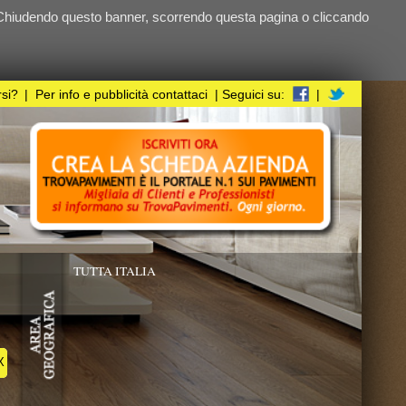
ndo questa pagina o cliccando
i
| Seguici su:
|