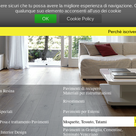
e tu possa avere la migliore esperienza di navigazione. Chiudendo questo banner, scorre
 suo elemento acconsenti all'uso dei cookie
OK
Cookie Policy
Perchè iscriversi?
|
Per info e pubblicità contattac
Pavimenti di recupero
TUTTA ITALIA
Materiali per ristrutturazioni
Rivestimenti
Pavimenti per Esterni
Pavimenti
Moquette, Tessuto, Tatami
X
Pavimenti in Graniglia, Cementine,
Seminato Veneziano
GIA PRODOTTO