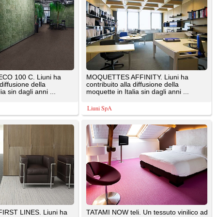
effetto stuoia unico ed innovativo nato
dall’idea di ...
Liuni SpA
lico
MOQUETTES LUXOR LANA. Liuni ha
tivo
contribuito alla diffusione della
moquette in Italia sin dagli anni ...
Liuni SpA