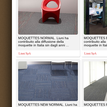
contribuito alla diffusione della
contribuito alla diffusione della
moquette in Italia sin dagli anni ...
moquette in Italia sin dagli ...
Liuni SpA
Liuni SpA
TATAMI CREATE teli. Un tessuto
TATAMI BOTANIC. Un tessuto vini
vinilico ad effetto stuoia unico ed
ad effetto stuoia unico ed innova
innovativo nato dall’idea ...
nato dall’idea di ...
Liuni SpA
Liuni SpA
1
2
3
TrovaPavimenti.it
AF Coding Studio
via A. Diaz, 1