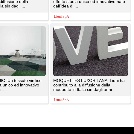
e sono di proprietà dei rispettivi autori. E' proibita la riproduzione totale o parziale dei contenuti prese