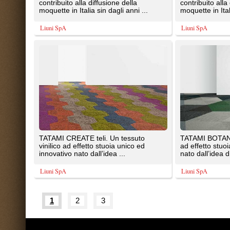
Tutte le immagini presenti sul portal
20087 Robecco sul Naviglio (MI)
T: 0,875
P.iva 03980840965