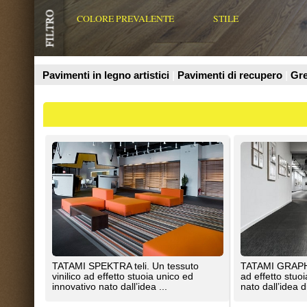
Prodotti
TATAMI SPEKTRA teli. Un tessuto
TATAMI GRAPHIC. Un tessuto vin
vinilico ad effetto stuoia unico ed
ad effetto stuoia unico ed innova
innovativo nato dall’idea ...
nato dall’idea di ...
Liuni SpA
Liuni SpA
MOQUETTES FIRST. Liuni ha
TATAMI ARTISAN teli. Un tessut