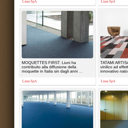
contribuito alla diffusione della
vinilico ad effetto stuoia unico ed
moquette in Italia sin dagli anni ...
innovativo nato ...
Liuni SpA
Liuni SpA
MOQUETTES MILLENIUM. Liuni ha
MOQUETTES CAMBRIDGE. Liun
contribuito alla diffusione della
contribuito alla diffusione della
moquette in Italia sin dagli anni ...
moquette in Italia sin dagli anni ..
Liuni SpA
Liuni SpA
STUDIO HOTEL. Partner ideale di
MOQUETTES ECO 100 L Liuni h