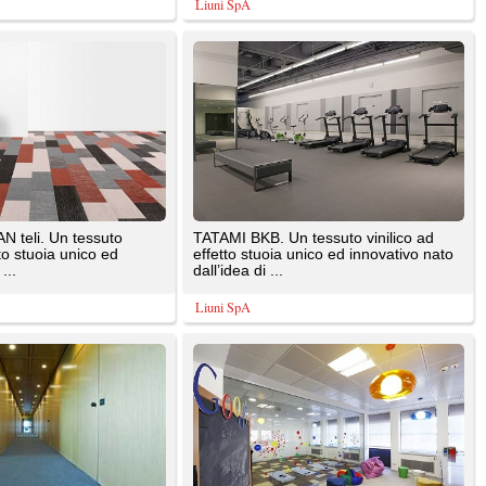
effetto stuoia unico ed innovativo nato
dall’idea di ...
Liuni SpA
i ha
TATAMI EIGHT. Un tessuto vinilico ad
effetto stuoia unico ed innovativo nato
.
dall’idea di ...
Liuni SpA
a
MOQUETTES LINE-UP. Liuni ha