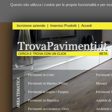
Questo sito utilizza i cookie per le proprie funzionalità e per essere sicuri ch
qualunque
Iscrizione aziende
|
Inserisci Prodotti
|
Accedi
Pavimenti in Cotto
Pavimenti in Resina
Pavimenti in Marmo / Pietra
Mosaici
Pavimenti in Legno / Parquet
Pavimenti Speciali
Pavimenti in Maiolica
Aziende di Posa e trattamento 
Pavimenti in Ceramica / Gres
Architetti e Interior Design
COLORE PREVALENTE
STILE
TIPOLO
Pavimenti in legno artistici
|
Pavimenti di recupero
|
Gres Effetto Legno