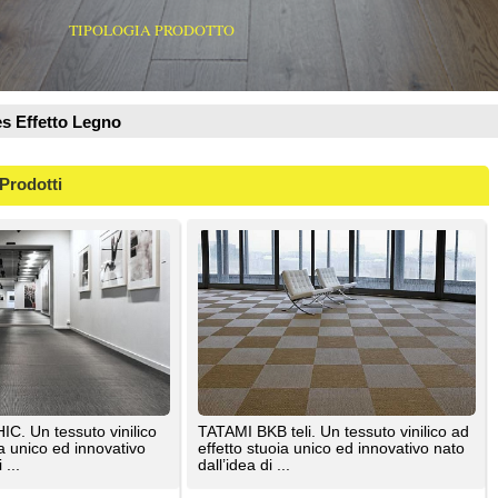
ilico
TATAMI BKB teli. Un tessuto vinilico ad
tivo
effetto stuoia unico ed innovativo nato
dall’idea di ...
Liuni SpA
o
TATAMI BKB. Un tessuto vinilico ad