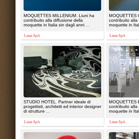
progettisti, architetti ed interior designer
contribuito alla diffusione della
di strutture ...
moquette in Italia sin dagli anni ..
Liuni SpA
Liuni SpA
MOQUETTES NORMAL. Liuni ha
MOQUETTES ECO 100 C. Liuni 
contribuito alla diffusione della
contribuito alla diffusione della
moquette in Italia sin dagli anni ...
moquette in Italia sin dagli anni ..
Liuni SpA
Liuni SpA
MOQUETTES NEW NORMAL. Liuni ha
MOQUETTES FIRST LINES. Liun