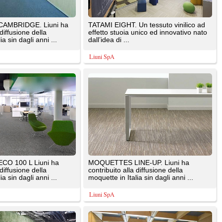
contribuito alla diffusione della
.
moquette in Italia sin dagli anni ...
Liuni SpA
ha
MOQUETTES AFFINITY. Liuni ha
contribuito alla diffusione della
.
moquette in Italia sin dagli anni ...
Liuni SpA
i ha
TATAMI NOW teli. Un tessuto vinilico ad