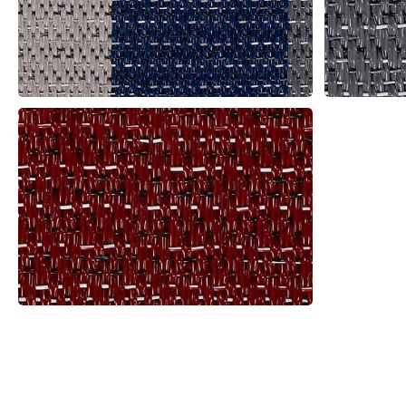
Prodotti correlati
TATAMI SPEKTRA teli. Un tessuto
MOQUETTES CORDUROY Liuni ha
vinilico ad effetto stuoia unico ed
contribuito alla diffusione della
innovativo nato dall’idea ...
moquette in Italia sin dagli anni ...
Liuni SpA
Liuni SpA