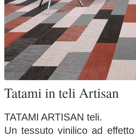
Tatami in teli Artisan
TATAMI ARTISAN teli.
Un tessuto vinilico ad effetto stuoia
ed innovativo nato dall’idea di coniug
bellezza e l’eleganza della fibra na
con le altissime prestazioni di un mat
sintetico di grande diffusione. Ques
premesse che nel ’93 hanno mot
Bolon e Liuni a presentare questo pr
al mercato Italiano riscuoten
successo senza eguali. Oggi la collez