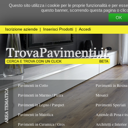
Questo sito utilizza i cookie per le proprie funzionalità e per essere sicuri che t
questo banner, scorrendo questa pagina o cliccando qualunque 
OK
Cookie Pol
Iscrizione aziende
|
Inserisci Prodotti
|
Accedi
Pavimenti in Cotto
Pavimenti in Resina
Pavimenti in Marmo / Pietra
Mosaici
Pavimenti in Legno / Parquet
Pavimenti Speciali
Pavimenti in Maiolica
Aziende di Posa e trattamento Pavimenti
Pavimenti in Ceramica / Gres
Architetti e Interior Design
Pavimenti in legno artistici
|
Pavimenti di recupero
|
Gres Effetto Legno
Liuni SpA