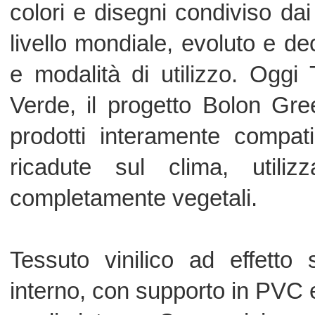
medio intenso Composizione:
98% vinile, 1% poliestere, 1% fibra di 