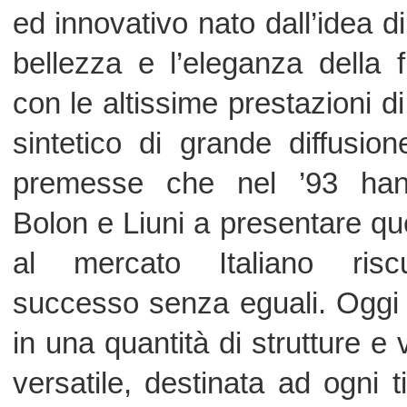
in una quantità di strutture e varian
versatile, destinata ad ogni tipo di
colori e disegni condiviso dai più gran
livello mondiale, evoluto e declinato 
e modalità di utilizzo. Oggi Tatam
Verde, il progetto Bolon Green che 
prodotti interamente compatibili con
ricadute sul clima, utilizzando pla
completamente vegetali.
Tessuto vinilico ad effetto stuoia
interno, con supporto in PVC e fibre di