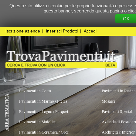
Questo sito utilizza i cookie per le proprie funzionalità e per essere sicuri che t
questo banner, scorrendo questa pagina o cliccando qualunque 
OK
Cookie Pol
Iscrizione aziende
|
Inserisci Prodotti
|
Accedi
Pavimenti in Cotto
Pavimenti in Resina
Pavimenti in Marmo / Pietra
Mosaici
Pavimenti in Legno / Parquet
Pavimenti Speciali
Pavimenti in Maiolica
Aziende di Posa e trattamento Pavimenti
Pavimenti in Ceramica / Gres
Architetti e Interior Design
ADATTO PER
COLORE PREVALENTE
TIPOLOGIA MA
Pavimenti in legno artistici
|
Pavimenti di recupero
|
Gres Effetto Legno