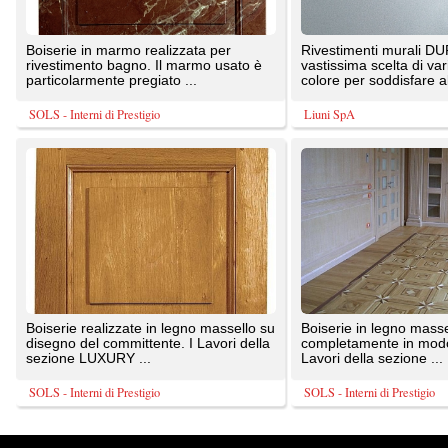
disegno del committente. I Lavori della
completamente in modo artigianale. I
sezione LUXURY ...
Lavori della sezione ...
SOLS - Interni di Prestigio
SOLS - Interni di Prestigio
TrovaPavimenti.it
AF Coding Studio
via A. Diaz, 1
Tutte le immagini presenti sul portale sono di 
20087 Robecco sul Naviglio (MI)
T: 1,430
P.iva 03980840965