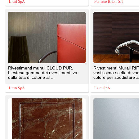
L'estesa gamma dei rivestimenti va
vastissima scelta di varianti disegno e
dalla tela di cotone al ...
colore per soddisfare al ...
Liuni SpA
Liuni SpA
Boiserie in marmo realizzata per
Rivestimenti murali DURAFORT. Una
rivestimento bagno. Il marmo usato è
vastissima scelta di varianti disegno e
particolarmente pregiato ...
colore per soddisfare al ...
SOLS - Interni di Prestigio
Liuni SpA
Boiserie realizzate in legno massello su
Boiserie in legno massello realizzata