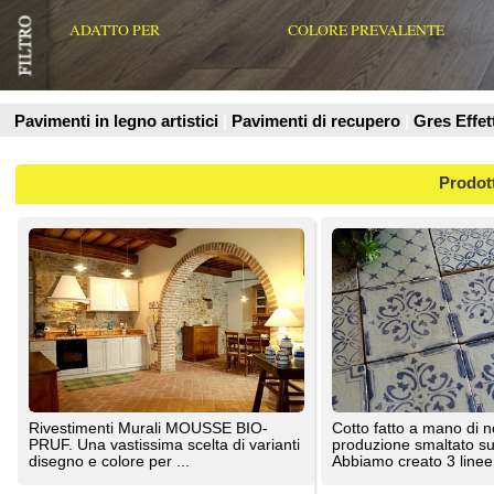
Prodotti
Rivestimenti Murali MOUSSE BIO-
Cotto fatto a mano di nostra
PRUF. Una vastissima scelta di varianti
produzione smaltato sulla superficie.
disegno e colore per ...
Abbiamo creato 3 linee di ...
Liuni SpA
Fornace Brioni Srl
Rivestimenti murali CLOUD PUR.
Rivestimenti Murali RIFLESSI. Una