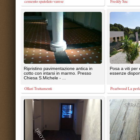
cotto con intarsi in marmo. Presso
essenze disponibili.
Chiesa S.Michele - ...
Ollari Trattamenti
Pearlwood La perla del Legno
Fornitura posa in appartamento all'
Rovere smoked, copia di pavimen
interno di una un importante ed
antichi
affascinante ristrutturazione ...
Legno Antico
Strada Legnami & Parquet srl
Ecomuseo di Poderia provincia di
Posa in opera di mosaici in vetro