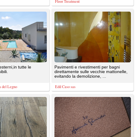
direttamente sulle vecchie mattonelle,
evitando la demolizione, ...
Edil Caso sas
ti
Realizzazione Di piastrelle in cotto-
resina tagliati su misura. Showroom di
Bonicalzi - Solbiate ...
Add Color
 e