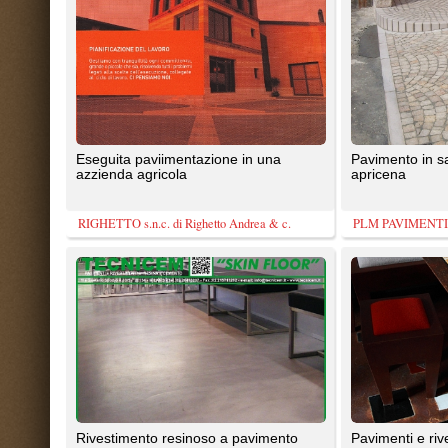
abbastanza uniforme con effetto
artistica, direttamente sulle vecc
plastico-vellutato, colori a ...
mattonelle, si evita la ...
Tecnicem srl
Edil Caso sas
Disegno in marmo di apricena e pietra
Sistema ultrarapido per ottenere
greca
pavimentazione finita in sole due
Estremamente robusto, ...
PLM PAVIMENTI ARTISTICI
APS Srl
1
2
3
4
5
6
7
TrovaPavimenti.it
AF Coding Studio
via A. Diaz, 1