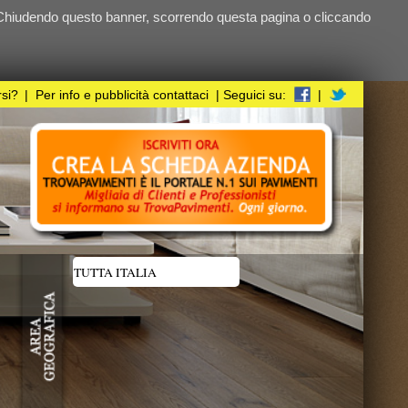
ndo questa pagina o cliccando
i
| Seguici su:
|