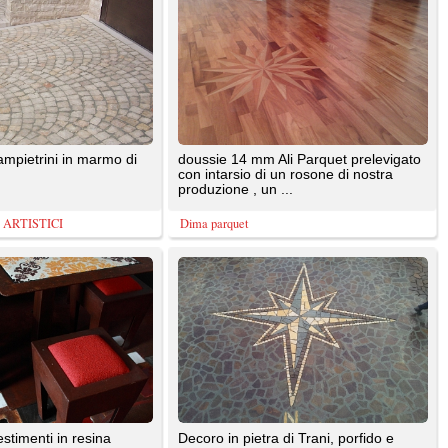
hie
luserna
Castelli Romani...L' Arte della Pietra
 una
Pavimento per abitazione civile
 ore.
realizzato con resina epossidica
all'acqua della linea Basf
Restauro Pavimento