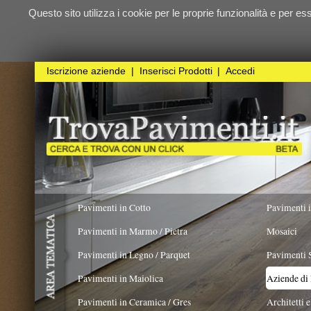
Questo sito utilizza i cookie per le proprie funzionalità e per essere sicuri ch
qualunque
Iscrizione aziende
|
Inserisci Prodotti
|
Accedi
Pavimenti in Cotto
Pavimenti in Resina
Pavimenti in Marmo / Pietra
Mosaici
Pavimenti in Legno / Parquet
Pavimenti Speciali
Pavimenti in Maiolica
Aziende di Posa e trattamento 
Pavimenti in Ceramica / Gres
Architetti e Interior Design
LAVORO ESEGUITO PER
Pavimenti in legno artistici
|
Pavimenti di recupero
|
Gres Effetto Legno