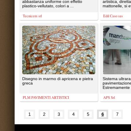
Tutte le immagini presenti sul portal
20087 Robecco sul Naviglio (MI)
T: 0,617
P.iva 03980840965