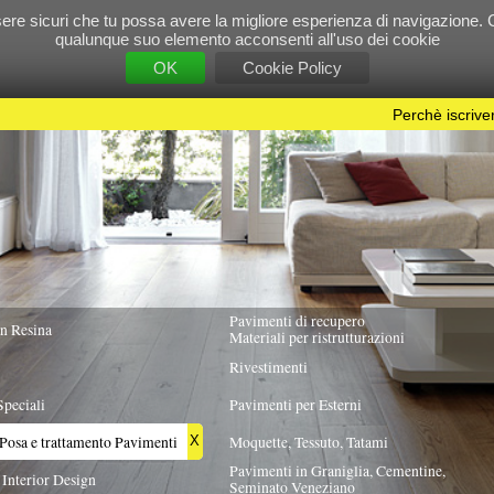
e tu possa avere la migliore esperienza di navigazione. Chiudendo questo banner, scorre
 suo elemento acconsenti all'uso dei cookie
OK
Cookie Policy
Perchè iscriversi?
|
Per info e pubblicità contattac
Pavimenti di recupero
TUTTA ITALIA
Materiali per ristrutturazioni
Rivestimenti
Pavimenti per Esterni
Pavimenti
Moquette, Tessuto, Tatami
X
Pavimenti in Graniglia, Cementine,
Seminato Veneziano