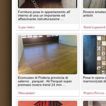
salerno . parquet : Ali Parquet super
marmorizzati di ogni tipo
premass rovere trend 14 mm ...
Dima parquet
Progress Pavi soc. coop.
Eseguita paviimentazione in una
Pavimento in sampietrini in marm
azzienda agricola
apricena
RIGHETTO s.n.c. di Righetto Andrea & c.
PLM PAVIMENTI ARTISTICI
Rivestimento resinoso a pavimento
Pavimenti e rivestimenti in resina