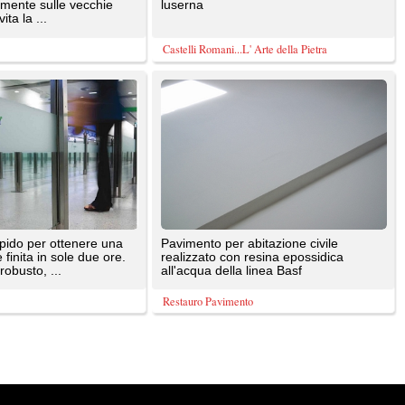
e sono di proprietà dei rispettivi autori. E' proibita la riproduzione totale o parziale dei contenuti prese