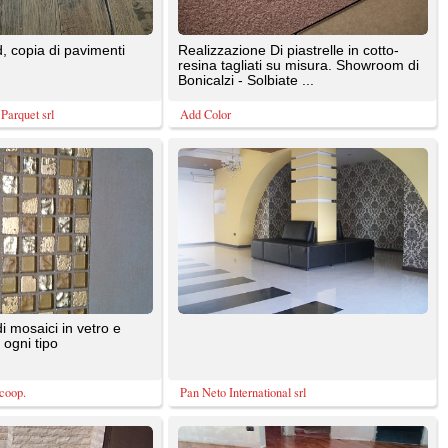
Pan Neto International srl
o di
doussie 14 mm Ali Parquet prelevigato
con intarsio di un rosone di nostra
produzione , un ...
Dima parquet
Decoro in pietra di Trani, porfido e