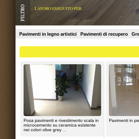
Prodotti
Posa pavimenti e rivestimento scala in
Pavimenti in pietre naturali
microcemento su ceramica esistente
nei colori olive grey ...
cemento spatolato varese
Freddy Snc
Ripristino pavimentazione antica in
Posa a viti per esterni,in tutte le