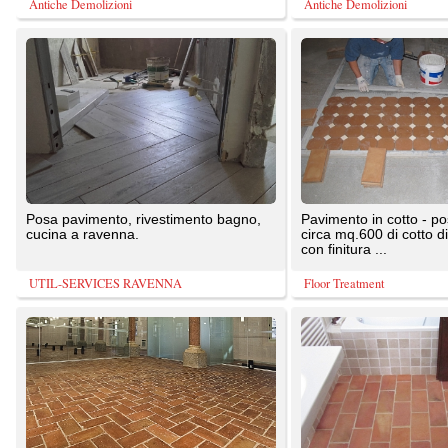
cucina a ravenna.
circa mq.600 di cotto di castel Viscardo
con finitura ...
UTIL-SERVICES RAVENNA
Floor Treatment
Casa
E' stato eseguito un Trattamento
protettivo su una pavimentazione in
cotto ,fatto a mano, stile ...
Maro Cristiani Srl
Ollari Trattamenti
Prova di DECERATURA effettuata su
...