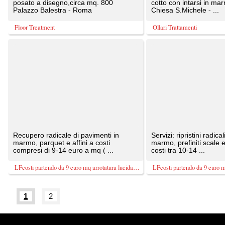
Tutte le immagini presenti sul portale sono di 
20087 Robecco sul Naviglio (MI)
T: 0,807
P.iva 03980840965