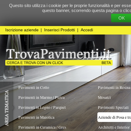
Questo sito utilizza i cookie per le proprie funzionalità e per essere sicuri che t
questo banner, scorrendo questa pagina o cliccando qualunque 
OK
Cookie Pol
Iscrizione aziende
|
Inserisci Prodotti
|
Accedi
Pavimenti in Cotto
Pavimenti in Resina
Pavimenti in Marmo / Pietra
Mosaici
Pavimenti in Legno / Parquet
Pavimenti Speciali
Pavimenti in Maiolica
Aziende di Posa e trattamento Pavimenti
Pavimenti in Ceramica / Gres
Architetti e Interior Design
LAVORO ESEGUITO PER
Pavimenti in Cotto
X
Pavimenti in legno artistici
|
Pavimenti di recupero
|
Gres Effetto Legno