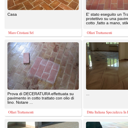
pavimento in cotto trattato con olio di
lino. Notare ...
Ollari Trattamenti
Ditta Italiana Specializza In Pavimentazioni Marmo|Arrotatura&Lucidatura Marmi | Arrotatura Pavimenti, Levigatura Lucidatura Restauro Marmo, Granito, Graniglia, Veneziana, Pavimenti Antichi, roma,
La posa di un pavimento di cotto
Rimozione vecchie cere rosse.
pretrattato posato su un letto di sabbia
Ripristino del trattamento protettivo e
e cemento con collanti ...
delle fughe su cotto ...
Progress Pavi soc. coop.
Ollari Trattamenti
Pavimento in cotto; fatto a mano
Ripristino pavimentazione antica in