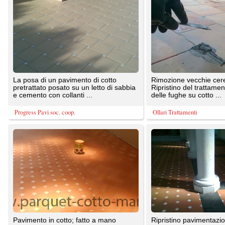
posato a disegno,circa mq. 800
cotto con intarsi in marmo. Presso
Palazzo Balestra - Roma
Chiesa S.Michele - ...
Floor Treatment
Ollari Trattamenti
Recupero radicale di pavimenti in
Servizi: ripristini radicali di pavimenti in
marmo, parquet e affini a costi
marmo, prefiniti scale e manufatti a
compresi di 9-14 euro a mq ( ...
costi tra 10-14 ...
LFcosti partendo da 9 euro mq arrotatura lucidatura pavimenti
LFcosti partendo da 9 euro mq arrotatura lucidatura pavimenti
1
2
TrovaPavimenti.it
AF Coding Studio
via A. Diaz, 1