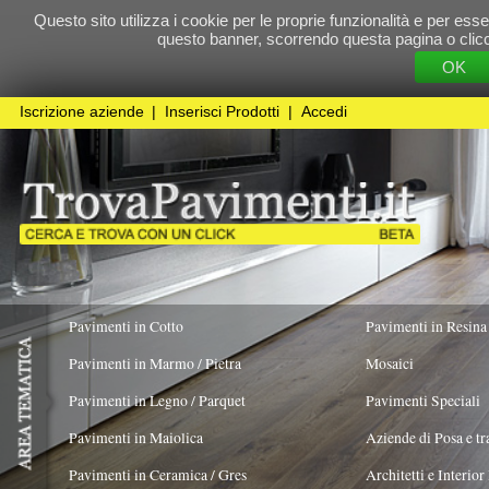
Questo sito utilizza i cookie per le proprie funzionalità e per essere sicuri che t
questo banner, scorrendo questa pagina o cliccando qualunque 
OK
Cookie Pol
Iscrizione aziende
|
Inserisci Prodotti
|
Accedi
Pavimenti in Cotto
Pavimenti in Resina
Pavimenti in Marmo / Pietra
Mosaici
Pavimenti in Legno / Parquet
Pavimenti Speciali
Pavimenti in Maiolica
Aziende di Posa e trattamento Pavimenti
Pavimenti in Ceramica / Gres
Architetti e Interior Design
TIPOLOGIA PAVIMENTO
Marmo
X
Pavimenti in legno artistici
|
Pavimenti di recupero
|
Gres Effetto Legno