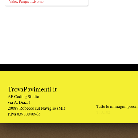
TrovaPavimenti.it
AF Coding Studio
via A. Diaz, 1
Tutte le immagini presenti sul portale sono di 
20087 Robecco sul Naviglio (MI)
T: 0,102
P.iva 03980840965