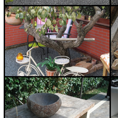
Valex Parquet Livorno
Valex Parquet L
Resina drenante per esterno
Resina drenante per e
Vedi Scheda Prodotto
Vedi Scheda Prodo
Valex Parquet Livorno
Valex Parquet L
La naturale proprietà del sughero di mantenere una temperatura
La naturale proprietà
costante intorno ai 15 gradi centigradi, rende piacevole il conta
costante intorno ai 15
Vedi Scheda Prodotto
Vedi Scheda Prodo