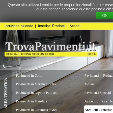
Questo sito utilizza i cookie per le proprie funzionalità e per essere sicuri che t
questo banner, scorrendo questa pagina o cliccando qualunque 
OK
Cookie Pol
Iscrizione aziende
|
Inserisci Prodotti
|
Accedi
Pavimenti in Cotto
Pavimenti in Resina
Pavimenti in Marmo / Pietra
Mosaici
Pavimenti in Legno / Parquet
Pavimenti Speciali
Pavimenti in Maiolica
Aziende di Posa e trattamento Pavimenti
Pavimenti in Ceramica / Gres
Architetti e Interior Design
LAVORO ESEGUITO PER
Organizzazione spazi verdi
X
Pavimenti in legno artistici
|
Pavimenti di recupero
|
Gres Effetto Legno