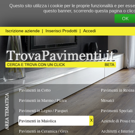
Questo sito utilizza i cookie per le proprie funzionalità e per essere sicuri che t
questo banner, scorrendo questa pagina o cliccando qualunque 
OK
Cookie Pol
Iscrizione aziende
|
Inserisci Prodotti
|
Accedi
Pavimenti in Cotto
Pavimenti in Resina
Pavimenti in Marmo / Pietra
Mosaici
Pavimenti in Legno / Parquet
Pavimenti Speciali
Pavimenti in Maiolica
Aziende di Posa e trattamento Pavimenti
X
Pavimenti in Ceramica / Gres
Architetti e Interior Design
TIPOLOGIA
COLORE PREVALENTE
FORMATO
Pavimenti in legno artistici
|
Pavimenti di recupero
|
Gres Effetto Legno