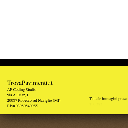
TrovaPavimenti.it
AF Coding Studio
via A. Diaz, 1
Tutte le immagini presenti sul portale sono di 
20087 Robecco sul Naviglio (MI)
T: 0,383
P.iva 03980840965