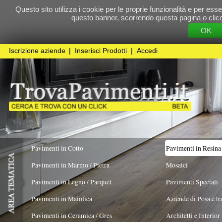
Questo sito utilizza i cookie per le proprie funzionalità e per essere sicuri che t
questo banner, scorrendo questa pagina o cliccando qualunque 
OK
Cookie Pol
Iscrizione aziende
|
Inserisci Prodotti
|
Accedi
Pavimenti in Cotto
Pavimenti in Resina
Pavimenti in Marmo / Pietra
Mosaici
Pavimenti in Legno / Parquet
Pavimenti Speciali
Pavimenti in Maiolica
Aziende di Posa e trattamento Pavimenti
Pavimenti in Ceramica / Gres
Architetti e Interior Design
TIPOLOGIA
COLORE PREVALENTE
Pavimenti in legno artistici
|
Pavimenti di recupero
|
Gres Effetto Legno