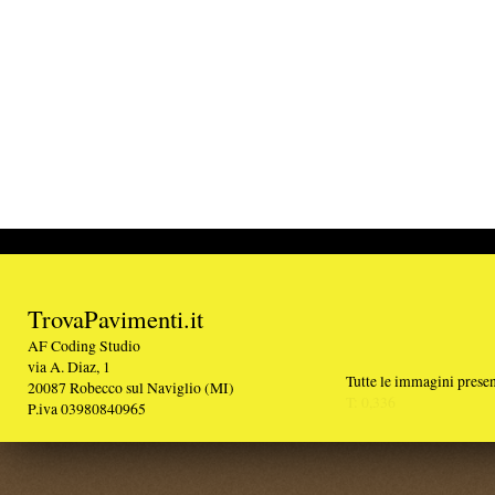
TrovaPavimenti.it
AF Coding Studio
via A. Diaz, 1
Tutte le immagini presenti sul portale sono di 
20087 Robecco sul Naviglio (MI)
T: 0,336
P.iva 03980840965