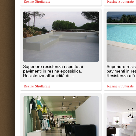
pavimenti in resina epossidica.
pavimenti in resina epossidica.
Resistenza all'umidità di ...
Resistenza all'umidità di ...
Resine Strutturate
Resine Strutturate
Rivestimento a spessore (3 mm) a
Il prodotti innovativi della linea Inf
base di emulsioni poliacriliche
per interni e per esterni sono pen
modificate con silicati. Campi ...
per soddisfare ...
Kemper System Italia srl
Pavimento Moderno
Bagno rivestito in resina epossidica e
Cementina resinata a pavimento