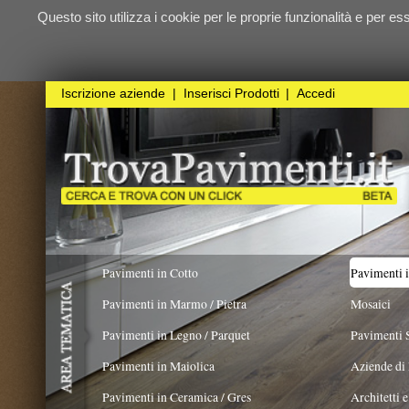
Questo sito utilizza i cookie per le proprie funzionalità e per essere sicuri ch
qualunque
Iscrizione aziende
|
Inserisci Prodotti
|
Accedi
Pavimenti in Cotto
Pavimenti in Resina
Pavimenti in Marmo / Pietra
Mosaici
Pavimenti in Legno / Parquet
Pavimenti Speciali
Pavimenti in Maiolica
Aziende di Posa e trattamento 
Pavimenti in Ceramica / Gres
Architetti e Interior Design
TIPOLOGIA
COLORE PREVALENTE
Viola
X
Pavimenti in legno artistici
|
Pavimenti di recupero
|
Gres Effetto Legno