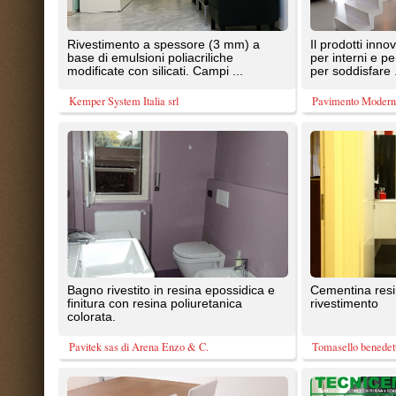
finitura con resina poliuretanica
rivestimento
colorata.
Pavitek sas di Arena Enzo & C.
Tomasello benedetta
Rivestimento continuo, senza tagli e
Rivestimento resino-cementizio 
giunti, dove i pavimenti sono rivestiti da
effetto materico realizzabile sia a
un sottile strato ...
pavimento che a parete, ...
SIRIO GROUP SRL
Tecnicem srl
L'autolivellante può combinarsi con una
PERLOX...pavimento autolivellan