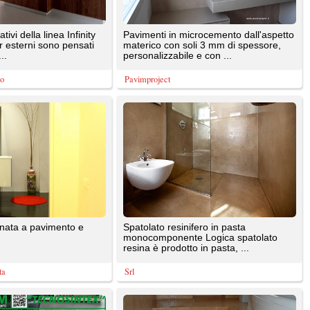
monocomponente Logica spatolato
resina è prodotto in pasta, ...
Srl
con
Il multistrato, per la sua modalità di
applicazione, conferisce alle pareti
trattate ottimi ...
Srl
te