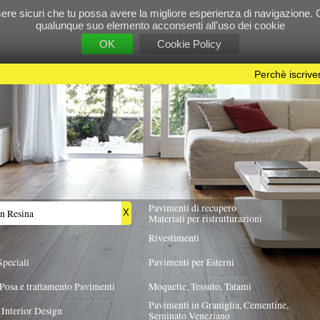
e tu possa avere la migliore esperienza di navigazione. Chiudendo questo banner, scorre
 suo elemento acconsenti all'uso dei cookie
OK
Cookie Policy
Perchè iscriversi?
|
Per info e pubblicità contattac
Pavimenti di recupero
TUTTA ITALIA
X
Materiali per ristrutturazioni
Rivestimenti
Pavimenti per Esterni
Pavimenti
Moquette, Tessuto, Tatami
Pavimenti in Graniglia, Cementine,
Seminato Veneziano