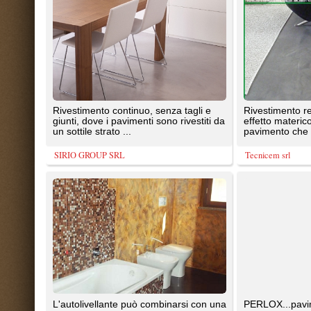
moltitudine di elementi: piccoli ed
eleganti ...
Srl
Pavimentidiresina.it di Rita Raffaele
TrovaPavimenti.it
AF Coding Studio
via A. Diaz, 1
Tutte le immagini presenti sul portal
20087 Robecco sul Naviglio (MI)
T: 0,648
P.iva 03980840965