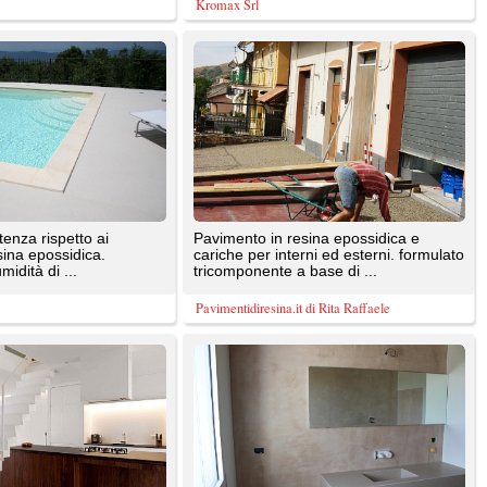
cariche per interni ed esterni. formulato
tricomponente a base di ...
Pavimentidiresina.it di Rita Raffaele
inity
Pavimenti in microcemento dall'aspetto
sati
materico con soli 3 mm di spessore,
personalizzabile e con ...
Pavimproject
 e
Spatolato resinifero in pasta