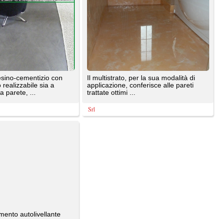
e sono di proprietà dei rispettivi autori. E' proibita la riproduzione totale o parziale dei contenuti prese