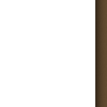
Torna su ^
nti sul portale.