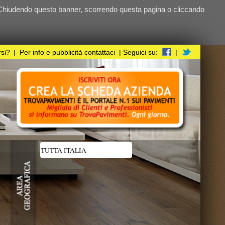
ndo questa pagina o cliccando
i
| Seguici su:
|