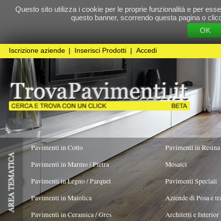
Questo sito utilizza i cookie per le proprie funzionalità e per essere sicuri che t
questo banner, scorrendo questa pagina o cliccando qualunque 
OK
Cookie Pol
Iscrizione aziende
|
Inserisci Prodotti
|
Accedi
Pavimenti in Cotto
Pavimenti in Resina
Pavimenti in Marmo / Pietra
Mosaici
Pavimenti in Legno / Parquet
Pavimenti Speciali
Pavimenti in Maiolica
Aziende di Posa e trattamento Pavimenti
Pavimenti in Ceramica / Gres
Architetti e Interior Design
ADATTO PER
COLORE PREVALENTE
TIPOLOGIA MA
Pavimenti in legno artistici
|
Pavimenti di recupero
|
Gres Effetto Legno