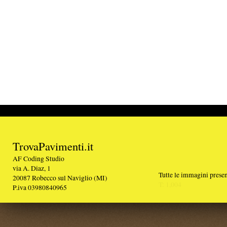
TrovaPavimenti.it
AF Coding Studio
via A. Diaz, 1
Tutte le immagini presenti sul portale sono di 
20087 Robecco sul Naviglio (MI)
T: 1,004
P.iva 03980840965