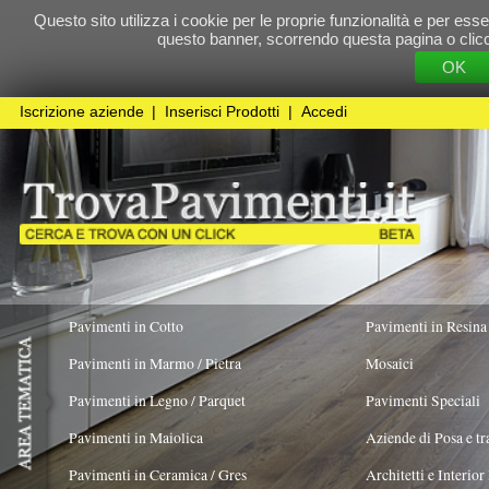
Questo sito utilizza i cookie per le proprie funzionalità e per essere sicuri che t
questo banner, scorrendo questa pagina o cliccando qualunque 
OK
Cookie Pol
Iscrizione aziende
|
Inserisci Prodotti
|
Accedi
Pavimenti in Cotto
Pavimenti in Resina
Pavimenti in Marmo / Pietra
Mosaici
Pavimenti in Legno / Parquet
Pavimenti Speciali
Pavimenti in Maiolica
Aziende di Posa e trattamento Pavimenti
Pavimenti in Ceramica / Gres
Architetti e Interior Design
TIPOLOGIA PRODOTTO
ORIGINALITÀ DEL
PRODOTTO
Pavimenti in legno artistici
|
Pavimenti di recupero
|
Gres Effetto Legno