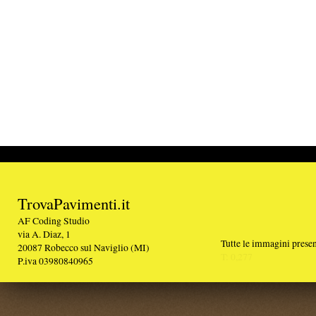
TrovaPavimenti.it
AF Coding Studio
via A. Diaz, 1
Tutte le immagini presenti sul portale sono di 
20087 Robecco sul Naviglio (MI)
T: 0,277
P.iva 03980840965