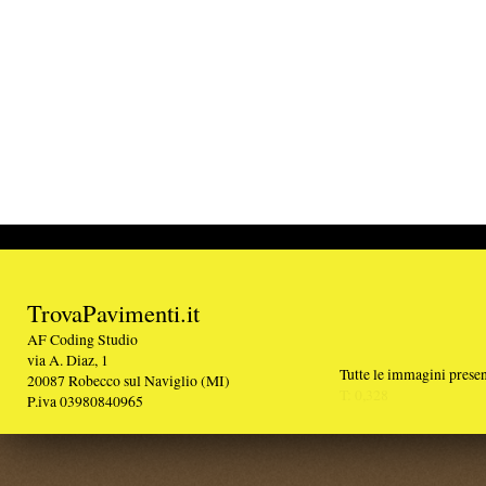
TrovaPavimenti.it
AF Coding Studio
via A. Diaz, 1
Tutte le immagini presenti sul portale sono di 
20087 Robecco sul Naviglio (MI)
T: 0,328
P.iva 03980840965