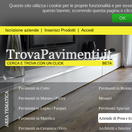
Questo sito utilizza i cookie per le proprie funzionalità e per essere sicuri che t
questo banner, scorrendo questa pagina o cliccando qualunque 
OK
Cookie Pol
Iscrizione aziende
|
Inserisci Prodotti
|
Accedi
Pavimenti in Cotto
Pavimenti in Resina
Pavimenti in Marmo / Pietra
Mosaici
Pavimenti in Legno / Parquet
Pavimenti Speciali
Pavimenti in Maiolica
Aziende di Posa e trattamento Pavimenti
Pavimenti in Ceramica / Gres
Architetti e Interior Design
LAVORO ESEGUITO PER
Pavimenti in legno artistici
|
Pavimenti di recupero
|
Gres Effetto Legno