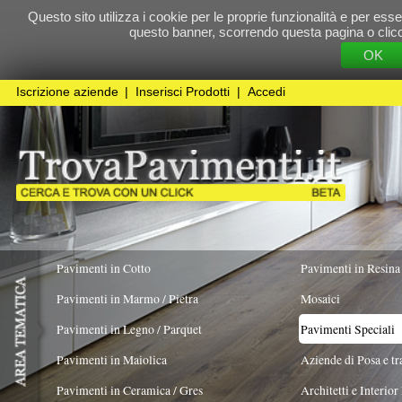
Questo sito utilizza i cookie per le proprie funzionalità e per essere sicuri che t
questo banner, scorrendo questa pagina o cliccando qualunque 
OK
Cookie Pol
Iscrizione aziende
|
Inserisci Prodotti
|
Accedi
Pavimenti in Cotto
Pavimenti in Resina
Pavimenti in Marmo / Pietra
Mosaici
Pavimenti in Legno / Parquet
Pavimenti Speciali
Pavimenti in Maiolica
Aziende di Posa e trattamento Pavimenti
Pavimenti in Ceramica / Gres
Architetti e Interior Design
TIPOLOGIA MATERIALE
COLORE PREVALENTE
FORMATO
Pavimenti in legno artistici
|
Pavimenti di recupero
|
Gres Effetto Legno