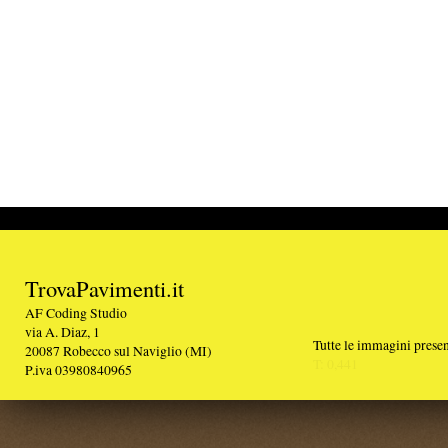
TrovaPavimenti.it
AF Coding Studio
via A. Diaz, 1
Tutte le immagini presenti sul portale sono di 
20087 Robecco sul Naviglio (MI)
T: 0,441
P.iva 03980840965