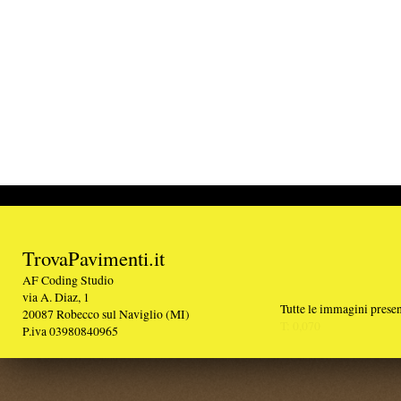
TrovaPavimenti.it
AF Coding Studio
via A. Diaz, 1
Tutte le immagini presenti sul portale sono di 
20087 Robecco sul Naviglio (MI)
T: 0,070
P.iva 03980840965