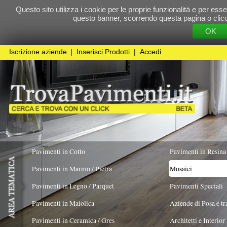
Questo sito utilizza i cookie per le proprie funzionalità e per essere sicuri che t
questo banner, scorrendo questa pagina o cliccando qualunque 
OK
Cookie Pol
Iscrizione aziende
|
Inserisci Prodotti
|
Accedi
Pavimenti in Cotto
Pavimenti in Resina
Pavimenti in Marmo / Pietra
Mosaici
Pavimenti in Legno / Parquet
Pavimenti Speciali
Pavimenti in Maiolica
Aziende di Posa e trattamento Pavimenti
Pavimenti in Ceramica / Gres
Architetti e Interior Design
TIPOLOGIA
MATERIALE
COLORE PREV
Pavimenti in legno artistici
|
Pavimenti di recupero
|
Gres Effetto Legno