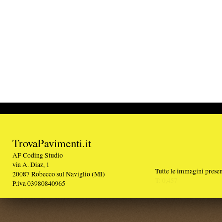
TrovaPavimenti.it
AF Coding Studio
via A. Diaz, 1
Tutte le immagini presenti sul portale sono di 
20087 Robecco sul Naviglio (MI)
T: 0,457
P.iva 03980840965