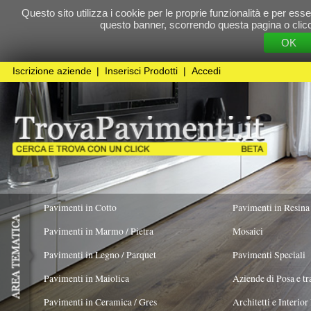
Questo sito utilizza i cookie per le proprie funzionalità e per essere sicuri che t
questo banner, scorrendo questa pagina o cliccando qualunque 
OK
Cookie Pol
Iscrizione aziende
|
Inserisci Prodotti
|
Accedi
Pavimenti in Cotto
Pavimenti in Resina
Pavimenti in Marmo / Pietra
Mosaici
Pavimenti in Legno / Parquet
Pavimenti Speciali
Pavimenti in Maiolica
Aziende di Posa e trattamento Pavimenti
Pavimenti in Ceramica / Gres
Architetti e Interior Design
ADATTO PER
COLORE PREVALENTE
TIPOLOGIA MA
Pavimenti in legno artistici
|
Pavimenti di recupero
|
Gres Effetto Legno