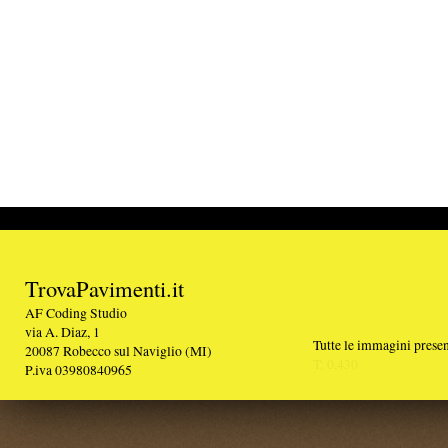
TrovaPavimenti.it
AF Coding Studio
via A. Diaz, 1
Tutte le immagini presenti sul portale sono di 
20087 Robecco sul Naviglio (MI)
T: 0,430
P.iva 03980840965