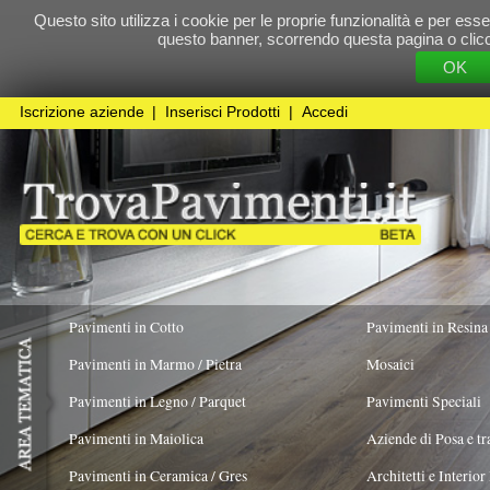
Questo sito utilizza i cookie per le proprie funzionalità e per essere sicuri che t
questo banner, scorrendo questa pagina o cliccando qualunque 
OK
Cookie Pol
Iscrizione aziende
|
Inserisci Prodotti
|
Accedi
Pavimenti in Cotto
Pavimenti in Resina
Pavimenti in Marmo / Pietra
Mosaici
Pavimenti in Legno / Parquet
Pavimenti Speciali
Pavimenti in Maiolica
Aziende di Posa e trattamento Pavimenti
Pavimenti in Ceramica / Gres
Architetti e Interior Design
TIPOLOGIA PRODOTTO
ORIGINALITÀ DEL
PRODOTTO
Antico originale
X
Pavimenti in legno artistici
|
Pavimenti di recupero
|
Gres Effetto Legno