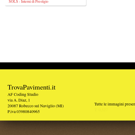
TrovaPavimenti.it
AF Coding Studio
via A. Diaz, 1
Tutte le immagini presenti sul portale sono di 
20087 Robecco sul Naviglio (MI)
T: 0,527
P.iva 03980840965