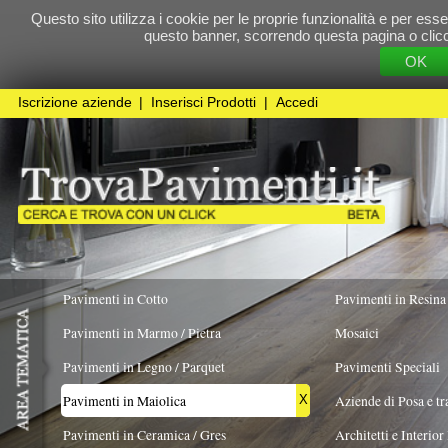
Questo sito utilizza i cookie per le proprie funzionalità e per essere sicuri che t
questo banner, scorrendo questa pagina o cliccando qualunque 
OK
Cookie Pol
Iscrizione aziende
|
Inserisci Prodotti
|
Accedi
Pavimenti in Cotto
Pavimenti in Resina
Pavimenti in Marmo / Pietra
Mosaici
Pavimenti in Legno / Parquet
Pavimenti Speciali
Pavimenti in Maiolica
Aziende di Posa e trattamento Pavimenti
X
Pavimenti in Ceramica / Gres
Architetti e Interior Design
TIPOLOGIA
COLORE PREVALENTE
FORMATO
Esagonale
Pavimenti in legno artistici
|
Pavimenti di recupero
|
Gres Effetto Legno