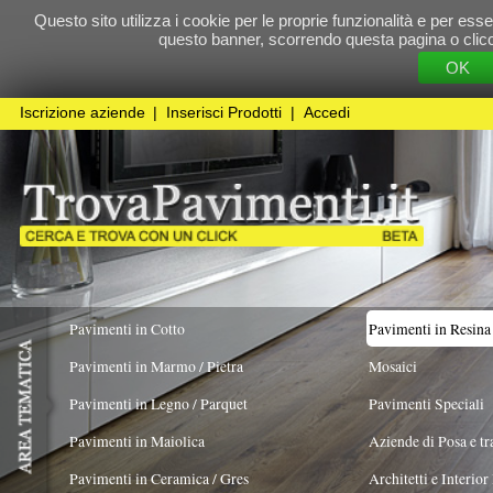
Questo sito utilizza i cookie per le proprie funzionalità e per essere sicuri che t
questo banner, scorrendo questa pagina o cliccando qualunque 
OK
Cookie Pol
Iscrizione aziende
|
Inserisci Prodotti
|
Accedi
Pavimenti in Cotto
Pavimenti in Resina
Pavimenti in Marmo / Pietra
Mosaici
Pavimenti in Legno / Parquet
Pavimenti Speciali
Pavimenti in Maiolica
Aziende di Posa e trattamento Pavimenti
Pavimenti in Ceramica / Gres
Architetti e Interior Design
TIPOLOGIA
COLORE PREVALENTE
Spatolato
X
Pavimenti in legno artistici
|
Pavimenti di recupero
|
Gres Effetto Legno