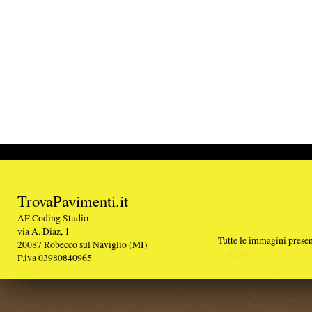
TrovaPavimenti.it
AF Coding Studio
via A. Diaz, 1
Tutte le immagini presenti sul portale sono di 
20087 Robecco sul Naviglio (MI)
T: 0,348
P.iva 03980840965