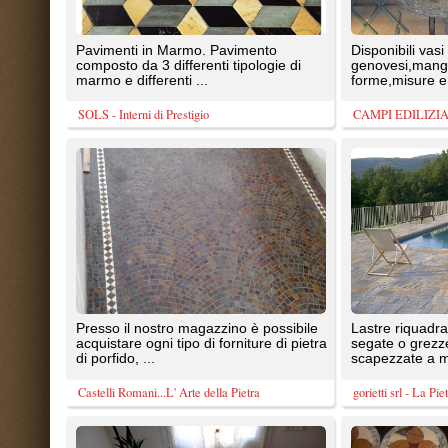
acquistare ogni tipo di forniture di pietra
segate o grezze (tranciate oppur
di porfido, ...
scapezzate a mano), ...
Castelli Romani...L' Arte della Pietra
gorietti srl - La Pietra di Pianello
Ciotoli di fiume segati a fette di 1 cm
Pavimento in Marmo realizzato a
disegno utilizzando diversi marm
pregiati con tonalità, ...
ARTEVIVA sas
SOLS - Interni di Prestigio
Pavimento in marmo con disposizione
Pavimentazione in pietra siltite i