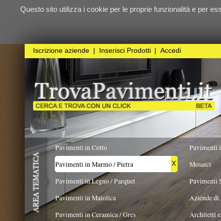
Questo sito utilizza i cookie per le proprie funzionalità e per essere sicuri ch
qualunque
Iscrizione aziende
|
Inserisci Prodotti
|
Accedi
Pavimenti in Cotto
Pavimenti in Resina
Pavimenti in Marmo / Pietra
Mosaici
X
Pavimenti in Legno / Parquet
Pavimenti Speciali
Pavimenti in Maiolica
Aziende di Posa e trattamento 
Pavimenti in Ceramica / Gres
Architetti e Interior Design
TIPOLOGIA PIETRA
FORMATO
COLORE
Più color
Pavimenti in legno artistici
|
Pavimenti di recupero
|
Gres Effetto Legno