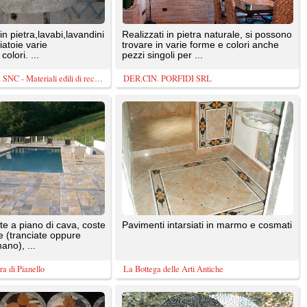
e
La Bottega delle Arti Antiche
Disegni creati da me x esterni con
i
ciotolini colorati. Si possono creare
diversi tipi di disegni ...
Picaprede di Darkin Maffi
ndiana,
Palladiana burattata