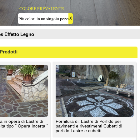
re di
Fornitura di: Lastre di Porfido per
ncerta "
pavimenti e rivestimenti Cubetti di
porfido Lastre e cubetti ...
Castelli Romani...L' Arte della Pietra
ubetti
Facilità di posa e variabilità di impiego