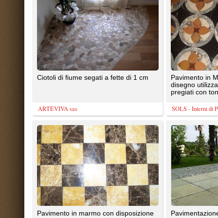
a scacchiera/dama utilizzando due
di nostra diretta importazione, la
tipologie di marmi rari e ...
a spacco ...
SOLS - Interni di Prestigio
Pietrantica di Paolo Virano
Tutti in nostri prodotti inseriti nella
Superfici intarsiate in marmo real
collezione Anticati d’Autore sono rivolti
mediante le tecniche antiche
a chi ha il ...
Viel Emozione Pietra
La Bottega delle Arti Antiche
1
2
TrovaPavimenti.it
AF Coding Studio
via A. Diaz, 1