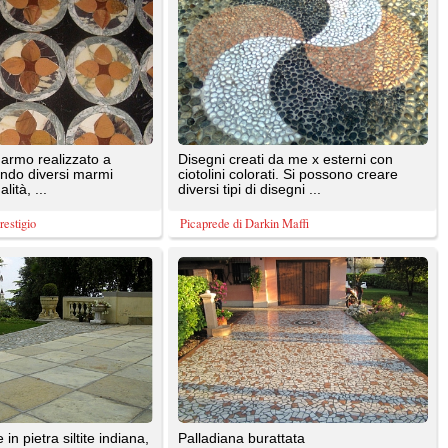
vorata
ARTEVIVA sas
izzate
Pietra ricostruita italiana,tutta in pasta
(senza alleggerito)vari modelli e colori
con relativi ...
Fratelli Bianchi Pavimenti