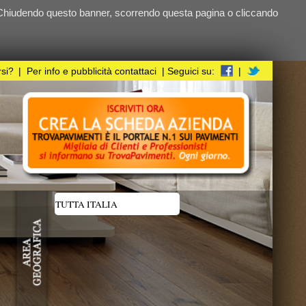
ndo questa pagina o cliccando
i
| Seguici su:
|