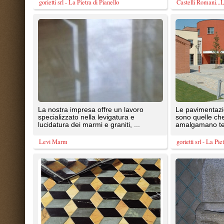
specializzato nella levigatura e
sono quelle che maggiormente
lucidatura dei marmi e graniti, ...
amalgamano tecnica ed ...
Levi Marm
gorietti srl - La Pietra di Pianello
Pavimenti in Marmo. Pavimento
Disponibili vasi in pietra,lavabi,la
composto da 3 differenti tipologie di
genovesi,mangiatoie varie
marmo e differenti ...
forme,misure e colori. ...
SOLS - Interni di Prestigio
Presso il nostro magazzino è possibile
Lastre riquadrate a piano di cava