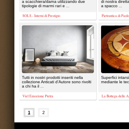
Tutte le immagini presenti sul portal
20087 Robecco sul Naviglio (MI)
T: 1,449
P.iva 03980840965