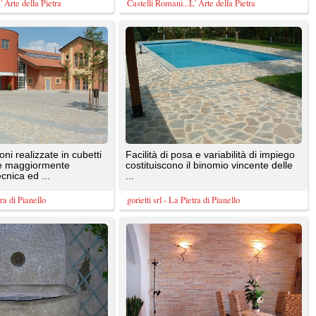
costituiscono il binomio vincente delle
...
gorietti srl - La Pietra di Pianello
vandini
Realizzati in pietra naturale, si possono
trovare in varie forme e colori anche
pezzi singoli per ...
CAMPI EDILIZIA SNC - Materiali edili di recupero per restauri e ristrutturazioni
DER.CIN. PORFIDI SRL
, coste
Pavimenti intarsiati in marmo e cosmati