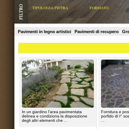
Prodotti
In un giardino l'area pavimentata
Fornitura e posa in opera di Last
delinea e condiziona la disposizione
porfido di I° scelta tipo " Opera I
degli altri elementi che ...
...
gorietti srl - La Pietra di Pianello
Castelli Romani...L' Arte della Pietra
La nostra impresa offre un lavoro
Le pavimentazioni realizzate in c