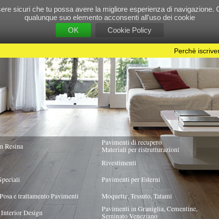
e tu possa avere la migliore esperienza di navigazione. Chiudendo questo banner, scorre
 suo elemento acconsenti all'uso dei cookie
OK
Cookie Policy
Perchè iscriversi?
|
Per info e pubblicità contattac
Pavimenti di recupero
TUTTA ITALIA
Materiali per ristrutturazioni
Rivestimenti
Pavimenti per Esterni
Pavimenti
Moquette, Tessuto, Tatami
Pavimenti in Graniglia, Cementine,
Seminato Veneziano
 PREVALENTE
i in un singolo pezzo
X