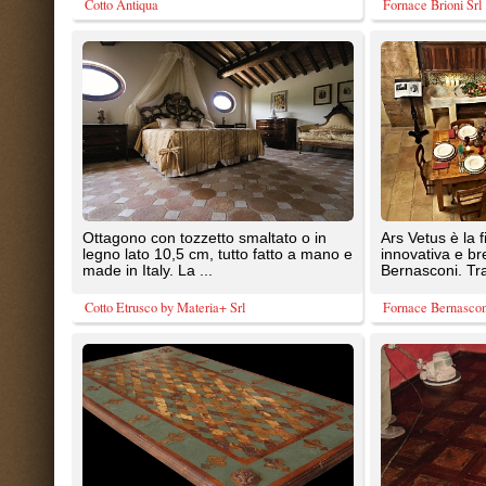
legno lato 10,5 cm, tutto fatto a mano e
innovativa e brevettata di Forna
made in Italy. La ...
Bernasconi. Trattasi di ...
Cotto Etrusco by Materia+ Srl
Fornace Bernasconi
Tavoli e superfici in terracotta, realizzati
Rivestimenti realizzati in terracot
mediante le tecniche antiche
pietra, mediante le tecniche anti
La Bottega delle Arti Antiche
La Bottega delle Arti Antiche
Pavimenti e rivestimenti con inserti in
Superfici intarsiate in terracotta