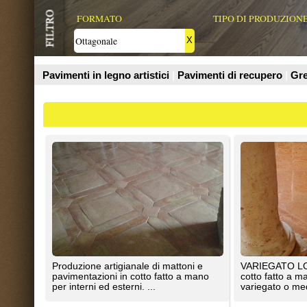
Prodotti
Produzione artigianale di mattoni e
VARIEGATO LOMBARDO BRIONI.
pavimentazioni in cotto fatto a mano
cotto fatto a mano con impasto
per interni ed esterni. ...
variegato o medone lombardo è il
Cotto Antiqua
Fornace Brioni Srl
Ottagono con tozzetto smaltato o in
Ars Vetus è la finitura del tutto