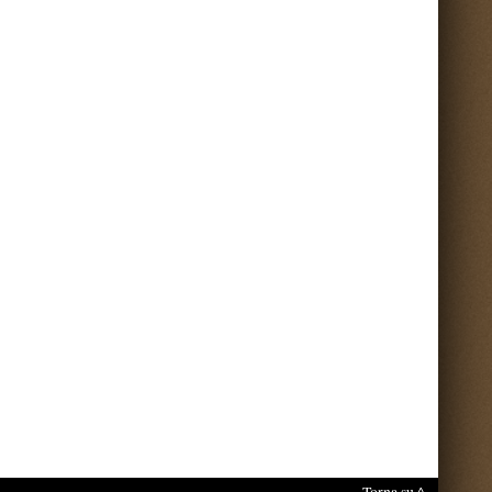
Torna su ^
nti sul portale.