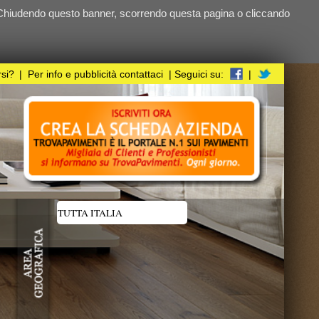
ndo questa pagina o cliccando
i
| Seguici su:
|