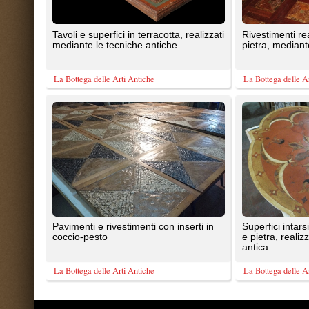
coccio-pesto
e pietra, realizzate mediante la t
antica
La Bottega delle Arti Antiche
La Bottega delle Arti Antiche
TrovaPavimenti.it
AF Coding Studio
via A. Diaz, 1
Tutte le immagini presenti sul portal
20087 Robecco sul Naviglio (MI)
T: 1,271
P.iva 03980840965