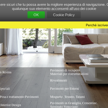
e tu possa avere la migliore esperienza di navigazione. Chiudendo questo banner, scorre
 suo elemento acconsenti all'uso dei cookie
OK
Cookie Policy
Perchè iscriversi?
|
Per info e pubblicità contattac
Pavimenti di recupero
TUTTA ITALIA
Materiali per ristrutturazioni
Rivestimenti
Pavimenti per Esterni
Pavimenti
Moquette, Tessuto, Tatami
Pavimenti in Graniglia, Cementine,
Seminato Veneziano
 PREVALENTE
FINITURA
TIPO DI IMPASTO