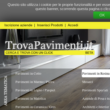
Questo sito utilizza i cookie per le proprie funzionalità e per essere sicuri che t
questo banner, scorrendo questa pagina o cliccando qualunque 
OK
Cookie Pol
Iscrizione aziende
|
Inserisci Prodotti
|
Accedi
Pavimenti in Cotto
Pavimenti in Resina
Pavimenti in Marmo / Pietra
Mosaici
Pavimenti in Legno / Parquet
Pavimenti Speciali
Pavimenti in Maiolica
Aziende di Posa e trattamento Pavimenti
Pavimenti in Ceramica / Gres
Architetti e Interior Design
TIPOLOGIA
COLORE PREVALENTE
Pavimenti in legno artistici
|
Pavimenti di recupero
|
Gres Effetto Legno