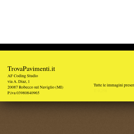
TrovaPavimenti.it
AF Coding Studio
via A. Diaz, 1
Tutte le immagini presenti sul portale sono di 
20087 Robecco sul Naviglio (MI)
T: 0,258
P.iva 03980840965