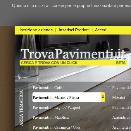
Questo sito utilizza i cookie per le proprie funzionalità e per essere sicuri ch
qualunque
Iscrizione aziende
|
Inserisci Prodotti
|
Accedi
Pavimenti in Cotto
Pavimenti in Resina
Pavimenti in Marmo / Pietra
Mosaici
X
Pavimenti in Legno / Parquet
Pavimenti Speciali
Pavimenti in Maiolica
Aziende di Posa e trattamento 
Pavimenti in Ceramica / Gres
Architetti e Interior Design
TIPOLOGIA PIETRA
FORMATO
COLORE
Pavimenti in legno artistici
|
Pavimenti di recupero
|
Gres Effetto Legno