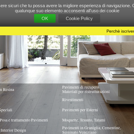
e tu possa avere la migliore esperienza di navigazione. Chiudendo questo banner, scorre
 suo elemento acconsenti all'uso dei cookie
OK
Cookie Policy
Perchè iscriversi?
|
Per info e pubblicità contattac
Pavimenti di recupero
TUTTA ITALIA
Materiali per ristrutturazioni
Rivestimenti
Pavimenti per Esterni
Pavimenti
Moquette, Tessuto, Tatami
Pavimenti in Graniglia, Cementine,
Seminato Veneziano
 PREVALENTE