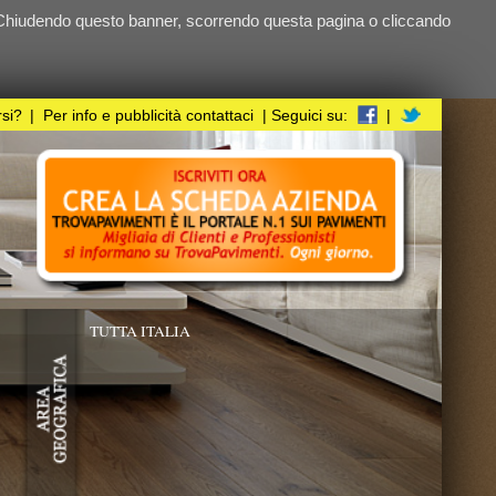
ndo questa pagina o cliccando
i
| Seguici su:
|