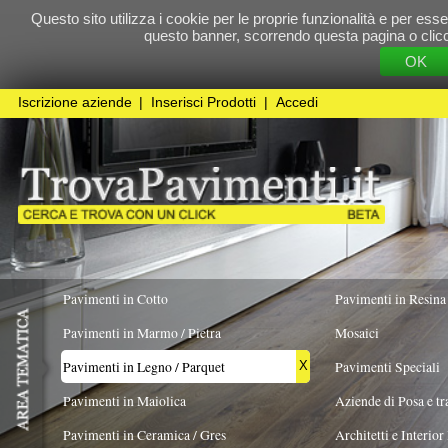
Questo sito utilizza i cookie per le proprie funzionalità e per essere sicuri che t
questo banner, scorrendo questa pagina o cliccando qualunque 
OK
Cookie Pol
Iscrizione aziende
|
Inserisci Prodotti
|
Accedi
Pavimenti in Cotto
Pavimenti in Resina
Pavimenti in Marmo / Pietra
Mosaici
Pavimenti in Legno / Parquet
Pavimenti Speciali
X
Pavimenti in Maiolica
Aziende di Posa e trattamento Pavimenti
Pavimenti in Ceramica / Gres
Architetti e Interior Design
FORMATO
ESSENZA PREVALENTE
REALIZZATO I
Pavimenti in legno artistici
|
Pavimenti di recupero
|
Gres Effetto Legno