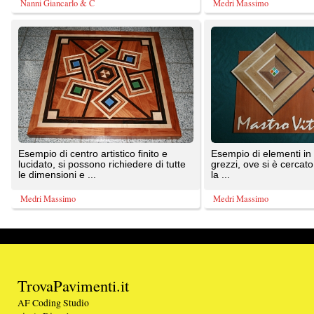
lucidato, si possono richiedere di tutte
grezzi, ove si è cercato di evidenziare
le dimensioni e ...
la ...
Medri Massimo
Medri Massimo
TrovaPavimenti.it
AF Coding Studio
via A. Diaz, 1
Tutte le immagini presenti sul portale sono di 
20087 Robecco sul Naviglio (MI)
T: 0,533
P.iva 03980840965