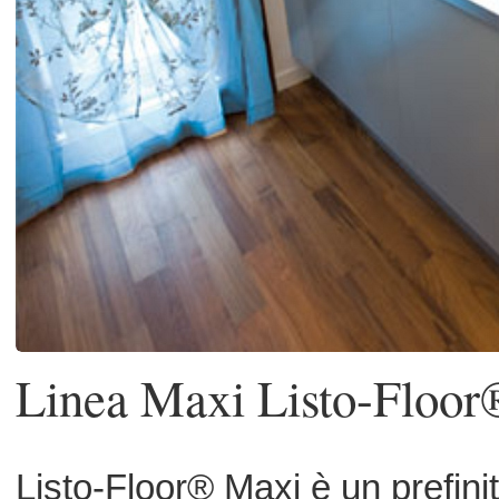
Linea Maxi Listo-Floor® by G
Listo-Floor® Maxi è un prefinito 2 stra
uno spessore di 10 mm, di cui 4 
legno nobile e 6 mm di suppor
multistrato di betulla fenolico incrociat
Disponibile in varie essenze e tratt
della superficie come la spazzolatur
piallatura o l’innovativo taglio sega .
Si possono avere 4 diverse finiture 