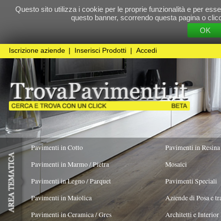
Questo sito utilizza i cookie per le proprie funzionalità e per essere sicuri che t
questo banner, scorrendo questa pagina o cliccando qualunque 
OK
Cookie Pol
Iscrizione aziende
|
Inserisci Prodotti
|
Accedi
Pavimenti in Cotto
Pavimenti in Resina
Pavimenti in Marmo / Pietra
Mosaici
Pavimenti in Legno / Parquet
Pavimenti Speciali
Pavimenti in Maiolica
Aziende di Posa e trattamento Pavimenti
Pavimenti in Ceramica / Gres
Architetti e Interior Design
Pavimenti in legno artistici
|
Pavimenti di recupero
|
Gres Effetto Legno
Parchettificio Garbelotto s.r