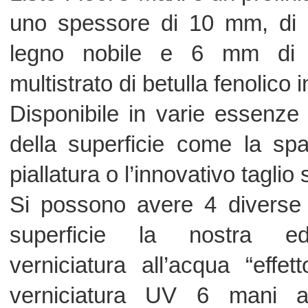
superficie la nostra ed esclu
verniciatura all’acqua “effetto cera
verniciatura UV 6 mani antigraffi
particolare oliatura OIL naturale
infine la verniciatura lucida della no
Consigliato per posa incollata e adat
con riscaldamento e raffrescamento a
Su richiesta lo si può realizzare
Ungherese (la nostra linea NOBLES
sinistra .
Nel Rovere potete avere inoltre un'i
base dal naturale allo sbiancato, dal m
… oltre alla vera e propria person