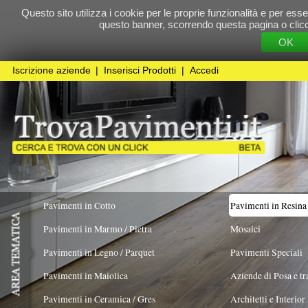
Questo sito utilizza i cookie per le proprie funzionalità e per essere sicuri che t
questo banner, scorrendo questa pagina o cliccando qualunque 
OK
Cookie Pol
Iscrizione aziende
|
Inserisci Prodotti
|
Accedi
Pavimenti in Cotto
Pavimenti in Resina
Pavimenti in Marmo / Pietra
Mosaici
Pavimenti in Legno / Parquet
Pavimenti Speciali
Pavimenti in Maiolica
Aziende di Posa e trattamento Pavimenti
Pavimenti in Ceramica / Gres
Architetti e Interior Design
TIPOLOGIA
COLORE PREVALENTE
Viola
X
Pavimenti in legno artistici
|
Pavimenti di recupero
|
Gres Effetto Legno