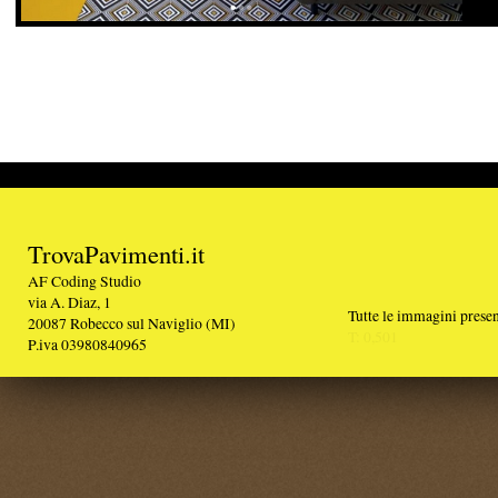
TrovaPavimenti.it
AF Coding Studio
via A. Diaz, 1
Tutte le immagini presenti sul portale sono di 
20087 Robecco sul Naviglio (MI)
T: 0,501
P.iva 03980840965