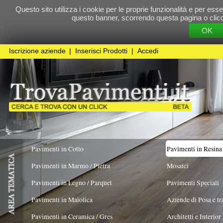
Questo sito utilizza i cookie per le proprie funzionalità e per essere sicuri che t
questo banner, scorrendo questa pagina o cliccando qualunque 
OK
Cookie Pol
Iscrizione aziende
|
Inserisci Prodotti
|
Accedi
Pavimenti in Cotto
Pavimenti in Resina
Pavimenti in Marmo / Pietra
Mosaici
Pavimenti in Legno / Parquet
Pavimenti Speciali
Pavimenti in Maiolica
Aziende di Posa e trattamento Pavimenti
Pavimenti in Ceramica / Gres
Architetti e Interior Design
TIPOLOGIA
COLORE PREVALENTE
Rosso
X
Pavimenti in legno artistici
|
Pavimenti di recupero
|
Gres Effetto Legno