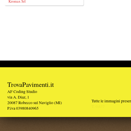
TrovaPavimenti.it
AF Coding Studio
via A. Diaz, 1
Tutte le immagini presenti sul portale sono di 
20087 Robecco sul Naviglio (MI)
T: 0,637
P.iva 03980840965