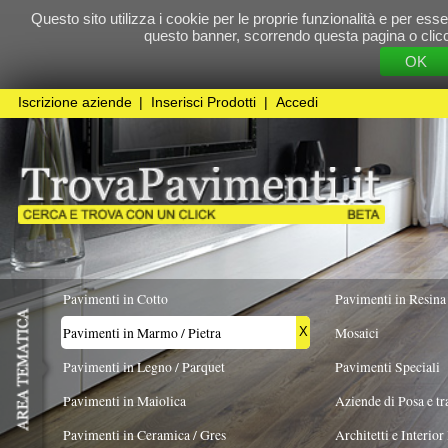
Questo sito utilizza i cookie per le proprie funzionalità e per essere sicuri che t
questo banner, scorrendo questa pagina o cliccando qualunque 
OK
Cookie Pol
Iscrizione aziende
|
Inserisci Prodotti
|
Accedi
Pavimenti in Cotto
Pavimenti in Resina
Pavimenti in Marmo / Pietra
Mosaici
X
Pavimenti in Legno / Parquet
Pavimenti Speciali
Pavimenti in Maiolica
Aziende di Posa e trattamento Pavimenti
Pavimenti in Ceramica / Gres
Architetti e Interior Design
TIPOLOGIA PIETRA
FORMATO
COLORE PREV
Pavimenti in legno artistici
|
Pavimenti di recupero
|
Gres Effetto Legno