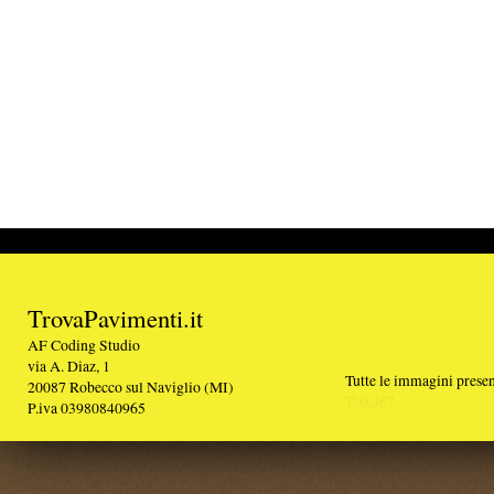
TrovaPavimenti.it
AF Coding Studio
via A. Diaz, 1
Tutte le immagini presenti sul portale sono di 
20087 Robecco sul Naviglio (MI)
T: 0,367
P.iva 03980840965