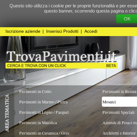
Questo sito utilizza i cookie per le proprie funzionalità e per essere sicuri che t
questo banner, scorrendo questa pagina o cliccando qualunque 
OK
Cookie Pol
Iscrizione aziende
|
Inserisci Prodotti
|
Accedi
Pavimenti in Cotto
Pavimenti in Resina
Pavimenti in Marmo / Pietra
Mosaici
Pavimenti in Legno / Parquet
Pavimenti Speciali
Pavimenti in Maiolica
Aziende di Posa e trattamento Pavimenti
Pavimenti in Ceramica / Gres
Architetti e Interior Design
TIPOLOGIA
MATERIALE
COLORE PREV
Pavimenti in legno artistici
|
Pavimenti di recupero
|
Gres Effetto Legno