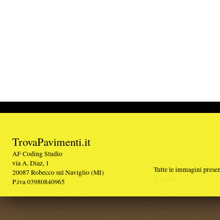
TrovaPavimenti.it
AF Coding Studio
via A. Diaz, 1
Tutte le immagini presenti sul portale sono di 
20087 Robecco sul Naviglio (MI)
T: 0,391
P.iva 03980840965