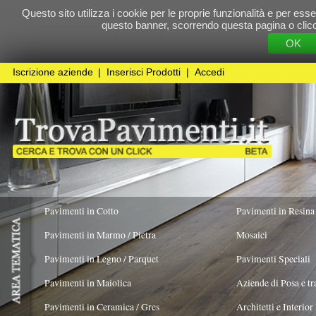
Questo sito utilizza i cookie per le proprie funzionalità e per essere sicuri che t
questo banner, scorrendo questa pagina o cliccando qualunque 
OK
Cookie Pol
Iscrizione aziende
|
Inserisci Prodotti
|
Accedi
Pavimenti in Cotto
Pavimenti in Resina
Pavimenti in Marmo / Pietra
Mosaici
Pavimenti in Legno / Parquet
Pavimenti Speciali
Pavimenti in Maiolica
Aziende di Posa e trattamento Pavimenti
Pavimenti in Ceramica / Gres
Architetti e Interior Design
ADATTO PER
COLORE PREVALENTE
TIPOLOGIA MA
Pavimenti in legno artistici
|
Pavimenti di recupero
|
Gres Effetto Legno