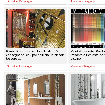
consegnano sia i pannelli che le piccole
Impasto a richiesta per esterni e
tessere ...
piscine
Gaiardoni Piergiorgio
Gaiardoni Piergiorgio
Inserimento di un pannello di mosaici in
Formato 1x1 montato su rete bianco e
argilla e legno in un rivestimento di
oro. Composizione in opera su
legno tecnologico
indicazione del progettista
Gaiardoni Piergiorgio
Gaiardoni Piergiorgio
TrovaPavimenti.it
AF Coding Studio
via A. Diaz, 1
Tutte le immagini presenti sul portale sono di 
20087 Robecco sul Naviglio (MI)
T: 0,766
P.iva 03980840965