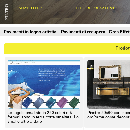
Prodotti
Le tegole smaltate in 220 colori e 5
Piastre 20x60 con inserto di mosaico
formati sono in terra cotta smaltata. Lo
oro/rame come decorazione
smalto oltre a dare ...
Gaiardoni Piergiorgio
Gaiardoni Piergiorgio
Pannelli riproducenti lo stile klimt. Si
Montato su rete. Prodotto in vari colori.