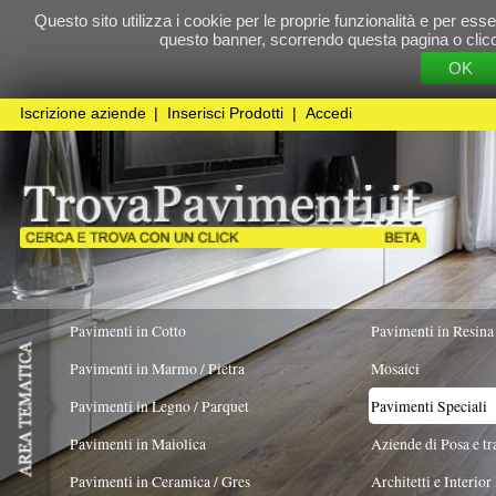
Questo sito utilizza i cookie per le proprie funzionalità e per essere sicuri che t
questo banner, scorrendo questa pagina o cliccando qualunque 
OK
Cookie Pol
Iscrizione aziende
|
Inserisci Prodotti
|
Accedi
Pavimenti in Cotto
Pavimenti in Resina
Pavimenti in Marmo / Pietra
Mosaici
Pavimenti in Legno / Parquet
Pavimenti Speciali
Pavimenti in Maiolica
Aziende di Posa e trattamento Pavimenti
Pavimenti in Ceramica / Gres
Architetti e Interior Design
TIPOLOGIA MATERIALE
COLORE PREVALENTE
FORMATO
Pavimenti in legno artistici
|
Pavimenti di recupero
|
Gres Effetto Legno