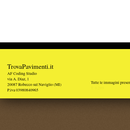
TrovaPavimenti.it
AF Coding Studio
via A. Diaz, 1
Tutte le immagini presenti sul portale sono di 
20087 Robecco sul Naviglio (MI)
T: 0,289
P.iva 03980840965