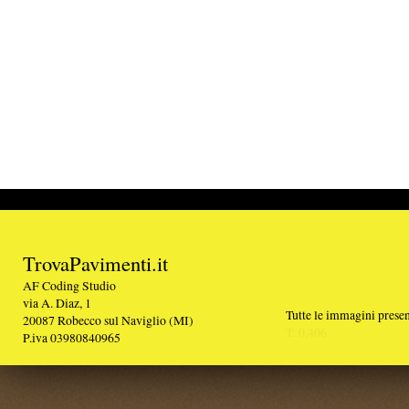
TrovaPavimenti.it
AF Coding Studio
via A. Diaz, 1
Tutte le immagini presenti sul portale sono di 
20087 Robecco sul Naviglio (MI)
T: 0,406
P.iva 03980840965