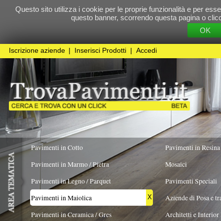
Questo sito utilizza i cookie per le proprie funzionalità e per essere sicuri che t
questo banner, scorrendo questa pagina o cliccando qualunque 
OK
Cookie Pol
Iscrizione aziende
|
Inserisci Prodotti
|
Accedi
Pavimenti in Cotto
Pavimenti in Resina
Pavimenti in Marmo / Pietra
Mosaici
Pavimenti in Legno / Parquet
Pavimenti Speciali
Pavimenti in Maiolica
Aziende di Posa e trattamento Pavimenti
X
Pavimenti in Ceramica / Gres
Architetti e Interior Design
TIPOLOGIA
COLORE PREVALENTE
FORMATO
Pavimenti in legno artistici
|
Pavimenti di recupero
|
Gres Effetto Legno