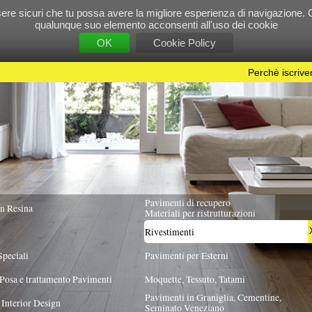
e tu possa avere la migliore esperienza di navigazione. Chiudendo questo banner, scorre
 suo elemento acconsenti all'uso dei cookie
OK
Cookie Policy
Perchè iscriversi?
|
Per info e pubblicità contattac
Pavimenti di recupero
TUTTA ITALIA
Materiali per ristrutturazioni
Rivestimenti
X
Pavimenti per Esterni
Pavimenti
Moquette, Tessuto, Tatami
Pavimenti in Graniglia, Cementine,
Seminato Veneziano
GIA MATERIALE
FORMATO
INTERNI/ESTERNI
S