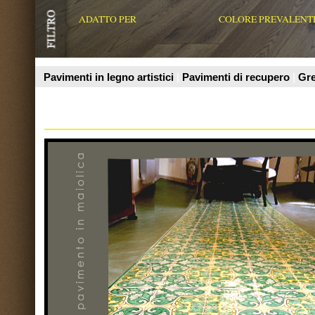
Ceramiche Militello
Pavimento in maiolica decorato a mano in giallo arancio e verde
rame.Dim piastrella 20 x 20
Vedi Scheda Prodotto