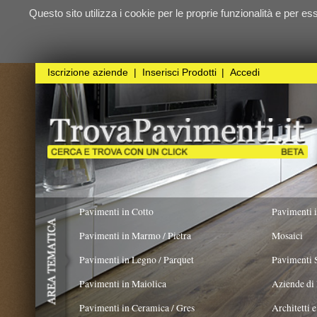
Questo sito utilizza i cookie per le proprie funzionalità e per essere sicuri ch
qualunque
Iscrizione aziende
|
Inserisci Prodotti
|
Accedi
Pavimenti in Cotto
Pavimenti in Resina
Pavimenti in Marmo / Pietra
Mosaici
Pavimenti in Legno / Parquet
Pavimenti Speciali
Pavimenti in Maiolica
Aziende di Posa e trattamento 
Pavimenti in Ceramica / Gres
Architetti e Interior Design
ADATTO PER
COLORE PREVALENTE
TIPOLO
Pavimenti in legno artistici
|
Pavimenti di recupero
|
Gres Effetto Legno