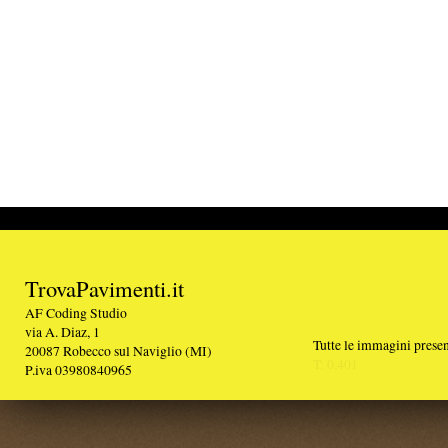
TrovaPavimenti.it
AF Coding Studio
via A. Diaz, 1
Tutte le immagini presenti sul portale sono di 
20087 Robecco sul Naviglio (MI)
T: 0,401
P.iva 03980840965