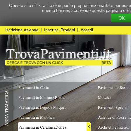
Questo sito utilizza i cookie per le proprie funzionalità e per essere sicuri che t
questo banner, scorrendo questa pagina o cliccando qualunque 
OK
Cookie Pol
Iscrizione aziende
|
Inserisci Prodotti
|
Accedi
Pavimenti in Cotto
Pavimenti in Resina
Pavimenti in Marmo / Pietra
Mosaici
Pavimenti in Legno / Parquet
Pavimenti Speciali
Pavimenti in Maiolica
Aziende di Posa e trattamento Pavimenti
Pavimenti in Ceramica / Gres
Architetti e Interior Design
X
FORMATO
TIPOLOGIA MATERIALE
COLORE PREV
Pavimenti in legno artistici
|
Pavimenti di recupero
|
Gres Effetto Legno