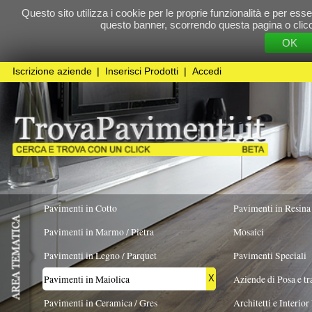
Questo sito utilizza i cookie per le proprie funzionalità e per essere sicuri che t
questo banner, scorrendo questa pagina o cliccando qualunque 
OK
Cookie Pol
Iscrizione aziende
|
Inserisci Prodotti
|
Accedi
Pavimenti in Cotto
Pavimenti in Resina
Pavimenti in Marmo / Pietra
Mosaici
Pavimenti in Legno / Parquet
Pavimenti Speciali
Pavimenti in Maiolica
Aziende di Posa e trattamento Pavimenti
X
Pavimenti in Ceramica / Gres
Architetti e Interior Design
TIPOLOGIA
COLORE PREVALENTE
FORMATO
Pavimenti in legno artistici
|
Pavimenti di recupero
|
Gres Effetto Legno