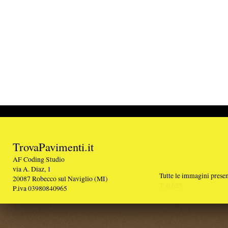
TrovaPavimenti.it
AF Coding Studio
via A. Diaz, 1
Tutte le immagini presenti sul portale sono di 
20087 Robecco sul Naviglio (MI)
T: 0,625
P.iva 03980840965