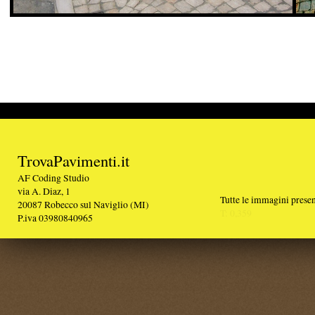
TrovaPavimenti.it
AF Coding Studio
via A. Diaz, 1
Tutte le immagini presenti sul portale sono di 
20087 Robecco sul Naviglio (MI)
T: 0,359
P.iva 03980840965