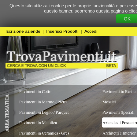
Questo sito utilizza i cookie per le proprie funzionalità e per essere sicuri che t
questo banner, scorrendo questa pagina o cliccando qualunque 
OK
Cookie Pol
Iscrizione aziende
|
Inserisci Prodotti
|
Accedi
Pavimenti in Cotto
Pavimenti in Resina
Pavimenti in Marmo / Pietra
Mosaici
Pavimenti in Legno / Parquet
Pavimenti Speciali
Pavimenti in Maiolica
Aziende di Posa e trattamento Pavimenti
Pavimenti in Ceramica / Gres
Architetti e Interior Design
LAVORO ESEGUITO PER
Pavimenti in legno artistici
|
Pavimenti di recupero
|
Gres Effetto Legno