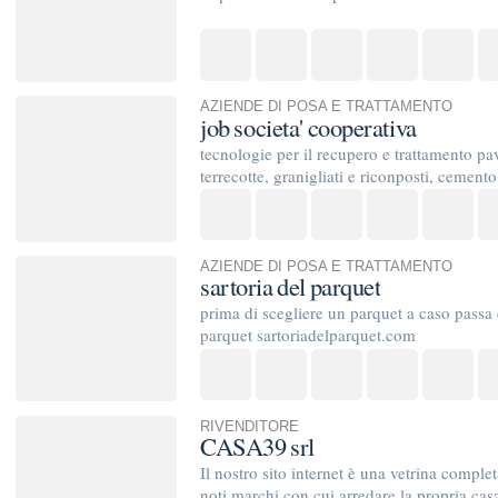
RIVENDITORE
CASA39 srl
Il nostro sito internet è una vetrina completa. Ci si trova di 
noti marchi con cui arredare la propria casa con gusto e ...
PRODUTTORE
F.I.M.A.
Siamo una azienda artigianale ci occupiamo di inserti per pa
mobili su misura per interni
AZIENDE DI POSA E TRATTAMENTO
CSP di Capasso Silvio pavimenti in legno
Piccola azienda artigianale condotta esclusivamente della pos
Capasso omonimo titolare.--Nata da una passione che nel temp