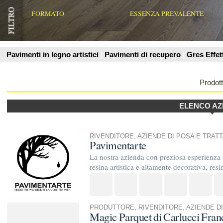
Prodotti
ELENCO AZIENDE
RIVENDITORE
,
AZIENDE DI POSA E TRATTAMENTO
Pavimentarte
La nostra azienda con preziosa esperienza professionale dec
resina artistica e altamente decorativa, resine per pavimentazi
PRODUTTORE
,
RIVENDITORE
,
AZIENDE DI POSA E TRATT
Magic Parquet di Carlucci Francesco
La nostra attivita' artigianale realizza intarsi e mosaici pavim
montaggi pavimenti di legno, levigatura e ...
RIVENDITORE
,
AZIENDE DI POSA E TRATTAMENTO
Posando Parquet srls
Azienda specializzata nella fornitura, posa, assistenza e rec
Vanta di una esperienza ventennale nel settore e avvalendosi d