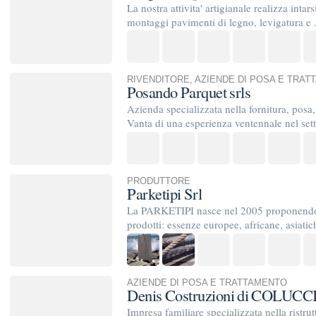
PRODUTTORE
Parketipi Srl
La PARKETIPI nasce nel 2005 proponendosi da subito sul me
prodotti: essenze europee, africane, asiatiche, legni pregiati di
AZIENDE DI POSA E TRATTAMENTO
Denis Costruzioni di COLUCCIA
Impresa familiare specializzata nella ristrutturazione e costr
AZIENDE DI POSA E TRATTAMENTO
job societa' cooperativa
tecnologie per il recupero e trattamento pavimenti e rivestiment
terrecotte, granigliati e riconposti, cemento, gres ecc maestri .
AZIENDE DI POSA E TRATTAMENTO
sartoria del parquet
prima di scegliere un parquet a caso passa da noi. tu scegli le
parquet sartoriadelparquet.com