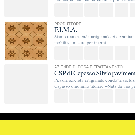
TrovaPavimenti.it
AF Coding Studio
via A. Diaz, 1
Tutte le immagini presenti sul portale sono di 
20087 Robecco sul Naviglio (MI)
T: 0,973
P.iva 03980840965