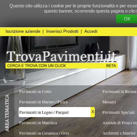
Questo sito utilizza i cookie per le proprie funzionalità e per essere sicuri che t
questo banner, scorrendo questa pagina o cliccando qualunque 
OK
Cookie Pol
Iscrizione aziende
|
Inserisci Prodotti
|
Accedi
Pavimenti in Cotto
Pavimenti in Resina
Pavimenti in Marmo / Pietra
Mosaici
Pavimenti in Legno / Parquet
Pavimenti Speciali
X
Pavimenti in Maiolica
Aziende di Posa e trattamento Pavimenti
Pavimenti in Ceramica / Gres
Architetti e Interior Design
FORMATO
ESSENZA PREVALENTE
REALIZZATO I
Pavimenti in legno artistici
|
Pavimenti di recupero
|
Gres Effetto Legno