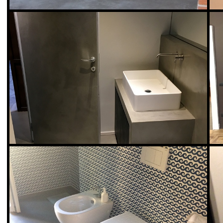
PCM
PCM
I pavimenti in VERO cemento naturale vengono posati da esperti
I pavimenti in VERO 
artigiani divenendo di volta in volta un’ opera unica. Il pav
artigiani divenendo di
Vedi Scheda Prodotto
Vedi Scheda Prodo
PCM
PCM
I pavimenti in VERO cemento naturale vengono posati da esperti
I pavimenti in VERO 
artigiani divenendo di volta in volta un’ opera unica. Il pav
artigiani divenendo di
Vedi Scheda Prodotto
Vedi Scheda Prodo