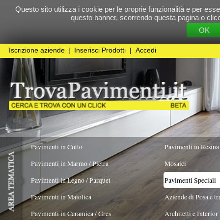
Questo sito utilizza i cookie per le proprie funzionalità e per essere sicuri che t
questo banner, scorrendo questa pagina o cliccando qualunque 
OK
Cookie Pol
Iscrizione aziende
|
Inserisci Prodotti
|
Accedi
Pavimenti in Cotto
Pavimenti in Resina
Pavimenti in Marmo / Pietra
Mosaici
Pavimenti in Legno / Parquet
Pavimenti Speciali
Pavimenti in Maiolica
Aziende di Posa e trattamento Pavimenti
Pavimenti in Ceramica / Gres
Architetti e Interior Design
TIPOLOGIA MATERIALE
COLORE PREVALENTE
FORMATO
Pavimenti in legno artistici
|
Pavimenti di recupero
|
Gres Effetto Legno