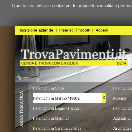
Questo sito utilizza i cookie per le proprie funzionalità e per essere sicuri ch
qualunque
Iscrizione aziende
|
Inserisci Prodotti
|
Accedi
Pavimenti in Cotto
Pavimenti in Resina
Pavimenti in Marmo / Pietra
Mosaici
X
Pavimenti in Legno / Parquet
Pavimenti Speciali
Pavimenti in Maiolica
Aziende di Posa e trattamento 
Pavimenti in Ceramica / Gres
Architetti e Interior Design
TIPOLOGIA PIETRA
FORMATO
COLORE
Pavimenti in legno artistici
|
Pavimenti di recupero
|
Gres Effetto Legno