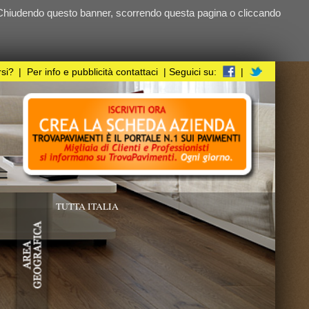
ndo questa pagina o cliccando
i
| Seguici su:
|