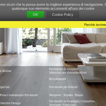
e tu possa avere la migliore esperienza di navigazione. Chiudendo questo banner, scorre
 suo elemento acconsenti all'uso dei cookie
OK
Cookie Policy
Perchè iscriversi?
|
Per info e pubblicità contattac
Pavimenti di recupero
TUTTA ITALIA
Materiali per ristrutturazioni
Rivestimenti
Pavimenti per Esterni
Pavimenti
Moquette, Tessuto, Tatami
Pavimenti in Graniglia, Cementine,
Seminato Veneziano
 PREVALENTE