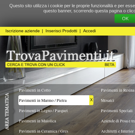
Questo sito utilizza i cookie per le proprie funzionalità e per essere sicuri che t
questo banner, scorrendo questa pagina o cliccando qualunque 
OK
Cookie Pol
Iscrizione aziende
|
Inserisci Prodotti
|
Accedi
Pavimenti in Cotto
Pavimenti in Resina
Pavimenti in Marmo / Pietra
Mosaici
X
Pavimenti in Legno / Parquet
Pavimenti Speciali
Pavimenti in Maiolica
Aziende di Posa e trattamento Pavimenti
Pavimenti in Ceramica / Gres
Architetti e Interior Design
TIPOLOGIA PIETRA
FORMATO
COLORE PREV
Pavimenti in legno artistici
|
Pavimenti di recupero
|
Gres Effetto Legno