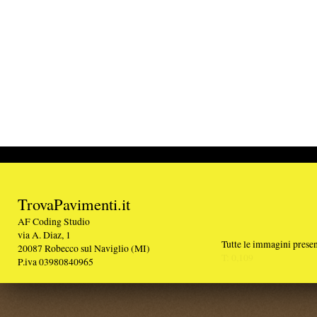
TrovaPavimenti.it
AF Coding Studio
via A. Diaz, 1
Tutte le immagini presenti sul portale sono di 
20087 Robecco sul Naviglio (MI)
T: 0,109
P.iva 03980840965