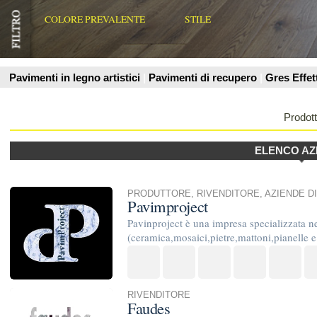
Prodotti
ELENCO AZIENDE
PRODUTTORE
,
RIVENDITORE
,
AZIENDE DI POSA E TRATT
Pavimproject
Pavinproject è una impresa specializzata nella posa in opera d
(ceramica,mosaici,pietre,mattoni,pianelle e marmi. Pavinproje
RIVENDITORE
Faudes
Faudes rappresenta su tutto il territorio nazionale i marchi e
Collaborations, Henzel Studio Heritage e Second Studio. Tapp