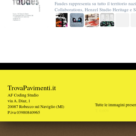
TrovaPavimenti.it
AF Coding Studio
via A. Diaz, 1
Tutte le immagini presenti sul portale sono di 
20087 Robecco sul Naviglio (MI)
T: 0,609
P.iva 03980840965