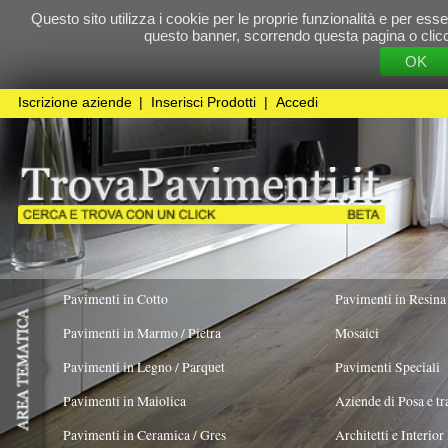
Questo sito utilizza i cookie per le proprie funzionalità e per essere sicuri che t
questo banner, scorrendo questa pagina o cliccando qualunque 
OK
Cookie Pol
Iscrizione aziende
|
Inserisci Prodotti
|
Accedi
Pavimenti in Cotto
Pavimenti in Resina
Pavimenti in Marmo / Pietra
Mosaici
Pavimenti in Legno / Parquet
Pavimenti Speciali
Pavimenti in Maiolica
Aziende di Posa e trattamento Pavimenti
Pavimenti in Ceramica / Gres
Architetti e Interior Design
COLORE PREVALENTE
STILE
TIPOLOGIA PR
Pavimenti in legno artistici
|
Pavimenti di recupero
|
Gres Effetto Legno