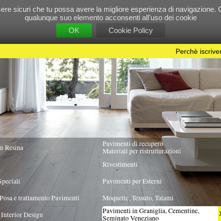
e tu possa avere la migliore esperienza di navigazione. Chiudendo questo banner, scorre
 suo elemento acconsenti all'uso dei cookie
OK
Cookie Policy
Perchè iscriversi?
|
Per info e pubblicità contattac
Pavimenti di recupero
TUTTA ITALIA
Materiali per ristrutturazioni
Rivestimenti
Pavimenti per Esterni
Pavimenti
Moquette, Tessuto, Tatami
Pavimenti in Graniglia, Cementine,
X
Seminato Veneziano
TO
TIPOLOGIA PRODOTTO