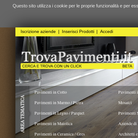
Questo sito utilizza i cookie per le proprie funzionalità e per essere sicuri ch
qualunque
Iscrizione aziende
|
Inserisci Prodotti
|
Accedi
Pavimenti in Cotto
Pavimenti in Resina
Pavimenti in Marmo / Pietra
Mosaici
Pavimenti in Legno / Parquet
Pavimenti Speciali
Pavimenti in Maiolica
Aziende di Posa e trattamento 
Pavimenti in Ceramica / Gres
Architetti e Interior Design
COLORE PREVALENTE
STILE
FORMA
Pavimenti in legno artistici
|
Pavimenti di recupero
|
Gres Effetto Legno