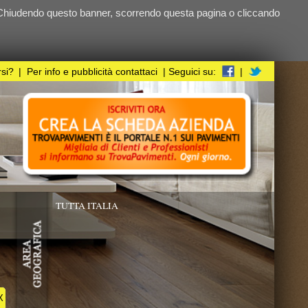
ndo questa pagina o cliccando
i
| Seguici su:
|