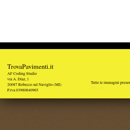
TrovaPavimenti.it
AF Coding Studio
via A. Diaz, 1
Tutte le immagini presenti sul portale sono di 
20087 Robecco sul Naviglio (MI)
T: 0,242
P.iva 03980840965