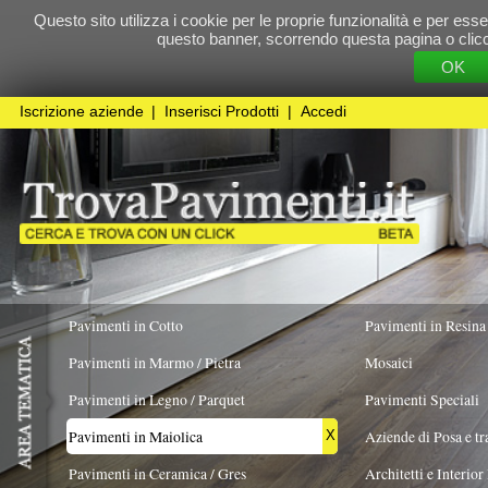
Questo sito utilizza i cookie per le proprie funzionalità e per essere sicuri che t
questo banner, scorrendo questa pagina o cliccando qualunque 
OK
Cookie Pol
Iscrizione aziende
|
Inserisci Prodotti
|
Accedi
Pavimenti in Cotto
Pavimenti in Resina
Pavimenti in Marmo / Pietra
Mosaici
Pavimenti in Legno / Parquet
Pavimenti Speciali
Pavimenti in Maiolica
Aziende di Posa e trattamento Pavimenti
X
Pavimenti in Ceramica / Gres
Architetti e Interior Design
TIPOLOGIA
COLORE PREVALENTE
FORMATO
Pavimenti in legno artistici
|
Pavimenti di recupero
|
Gres Effetto Legno