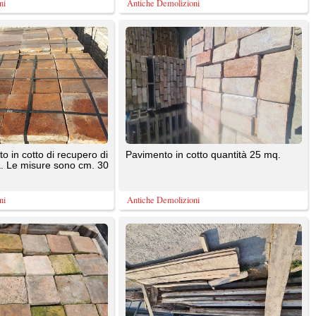
 cm. 30
Antiche Demolizioni
ormato
Pavimento antico in legno di larice.
o
Ricavato da un casolare centenario, il
pavimento è in ...
Antiche Demolizioni
Pavimento in cotto fatto a mano