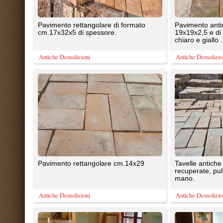
recuperate, pulite e imbacalate a
mano.
Antiche Demolizioni
Antiche Demolizioni
Pavimento rovere pregiatissimo
Creazion solo su misura di porte-
ricavato da storici e pregiati chalet
vari- panche-armadi pezzi unici e 
svizzeri o francesi con ...
legni ...
Legno Antico
Legno Antico
Gazebo in antico rovere asciato e int a
Arredi per giardino eseguiti solo 