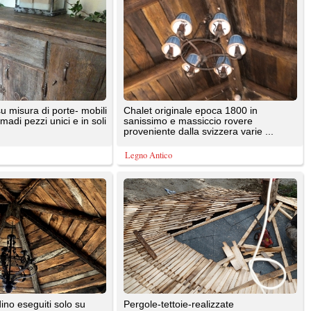
 dopo
esclusivamete a mano e su misura con
antiche essenze di ...
Legno Antico
ati
Tavole antico rovere francese
..
realizzato dal recupero di chalet
originali del 1800 mezzo ...
Legno Antico