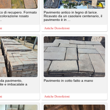
Antiche Demolizioni
 mobili
Chalet originale epoca 1800 in
in soli
sanissimo e massiccio rovere
proveniente dalla svizzera varie ...
Legno Antico
su
Pergole-tettoie-realizzate