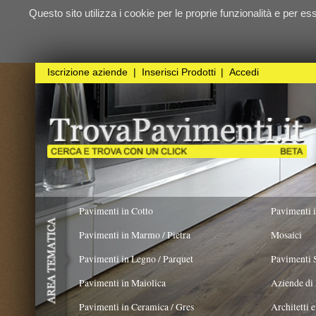
Questo sito utilizza i cookie per le proprie funzionalità e per essere sicuri ch
qualunque
Iscrizione aziende
|
Inserisci Prodotti
|
Accedi
Pavimenti in Cotto
Pavimenti in Resina
Pavimenti in Marmo / Pietra
Mosaici
Pavimenti in Legno / Parquet
Pavimenti Speciali
Pavimenti in Maiolica
Aziende di Posa e trattamento 
Pavimenti in Ceramica / Gres
Architetti e Interior Design
TIPOLOGIA PRODOTTO
ORIGINALITÀ DEL
PRODOTTO
Pavimenti in legno artistici
|
Pavimenti di recupero
|
Gres Effetto Legno