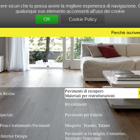
e tu possa avere la migliore esperienza di navigazione. Chiudendo questo banner, scorre
 suo elemento acconsenti all'uso dei cookie
OK
Cookie Policy
Perchè iscriversi?
|
Per info e pubblicità contattac
Pavimenti di recupero
TUTTA ITALIA
X
Materiali per ristrutturazioni
Rivestimenti
Pavimenti per Esterni
Pavimenti
Moquette, Tessuto, Tatami
Pavimenti in Graniglia, Cementine,
Seminato Veneziano