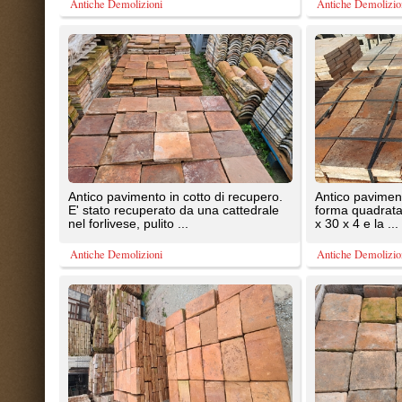
E' stato recuperato da una cattedrale
forma quadrata. Le misure sono
nel forlivese, pulito ...
x 30 x 4 e la ...
Antiche Demolizioni
Antiche Demolizioni
Pavimento rettangolare di formato
Pavimento antico di recupero. F
cm.17x32x5 di spessore.
19x19x2,5 e di colorazione rosat
chiaro e giallo ...
Antiche Demolizioni
Antiche Demolizioni
Pavimento rettangolare cm.14x29
Tavelle antiche da pavimento,