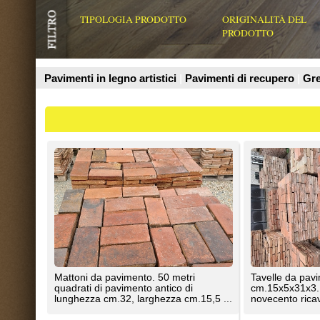
Prodotti
Mattoni da pavimento. 50 metri
Tavelle da pavimento in cotto. F
quadrati di pavimento antico di
cm.15x5x31x3. Pavimento di iniz
lunghezza cm.32, larghezza cm.15,5 ...
novecento ricavato da ...
Antiche Demolizioni
Antiche Demolizioni
Antico pavimento in cotto di recupero.
Antico pavimento in cotto di recu