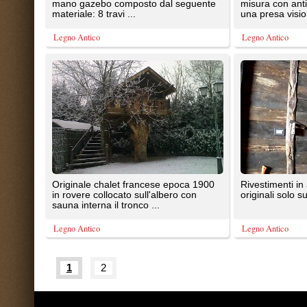
Tutte le immagini presenti sul portal
20087 Robecco sul Naviglio (MI)
T: 0,738
P.iva 03980840965