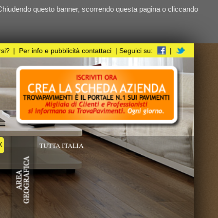
ndo questa pagina o cliccando
i
| Seguici su:
|