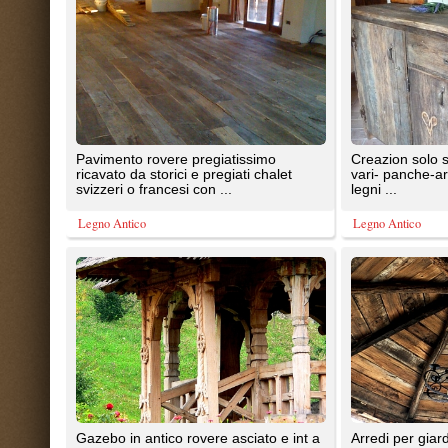
mano gazebo composto dal seguente
misura con antichi legni pregiati
materiale: 8 travi ...
una presa visione del ...
Legno Antico
Legno Antico
Originale chalet francese epoca 1900
Rivestimenti in antichi legni pregi
in rovere collocato sull'albero con
originali solo su misura essenze .
sauna interna il tronco ...
Legno Antico
Legno Antico
1
2
TrovaPavimenti.it
AF Coding Studio
via A. Diaz, 1